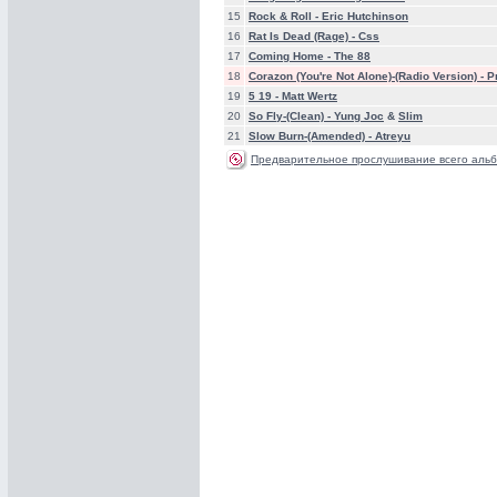
15
Rock & Roll -
Eric Hutchinson
16
Rat Is Dead (Rage) -
Css
17
Coming Home -
The 88
18
Corazon (You're Not Alone)-(Radio Version) -
P
19
5 19 -
Matt Wertz
20
So Fly-(Clean) -
Yung Joc
&
Slim
21
Slow Burn-(Amended) -
Atreyu
Предварительное прослушивание всего альб