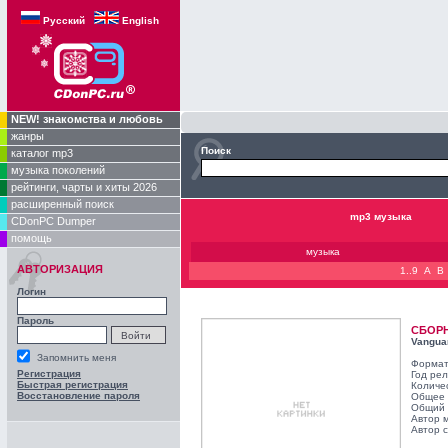
Русский
English
NEW! знакомства и любовь
жанры
Поиск
каталог mp3
музыка поколений
рейтинги, чарты и хиты 2026
расширенный поиск
mp3 музыка
CDonPC Dumper
помощь
музыка
АВТОРИЗАЦИЯ
1..9
A
B
Логин
Пароль
СБОР
Vangua
Запомнить меня
Формат
Регистрация
Год ре
Быстрая регистрация
Количе
Восстановление пароля
Общее 
Общий 
Автор 
Автор с