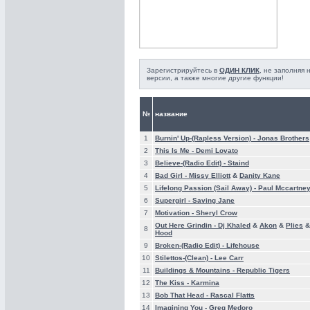
Зарегистрируйтесь в
ОДИН КЛИК
, не заполняя
версии, а также многие другие функции!
№
название
1
Burnin' Up-(Rapless Version) -
Jonas Brothers
2
This Is Me -
Demi Lovato
3
Believe-(Radio Edit) -
Staind
4
Bad Girl -
Missy Elliott
&
Danity Kane
5
Lifelong Passion (Sail Away) -
Paul Mccartney
6
Supergirl -
Saving Jane
7
Motivation -
Sheryl Crow
Out Here Grindin -
Dj Khaled
&
Akon
&
Plies
8
Hood
9
Broken-(Radio Edit) -
Lifehouse
10
Stilettos-(Clean) -
Lee Carr
11
Buildings & Mountains -
Republic Tigers
12
The Kiss -
Karmina
13
Bob That Head -
Rascal Flatts
14
Imagining You -
Greg Medoro