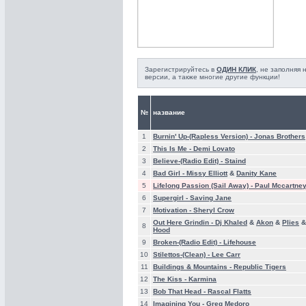
Зарегистрируйтесь в
ОДИН КЛИК
, не заполняя
версии, а также многие другие функции!
№
название
1
Burnin' Up-(Rapless Version) -
Jonas Brothers
2
This Is Me -
Demi Lovato
3
Believe-(Radio Edit) -
Staind
4
Bad Girl -
Missy Elliott
&
Danity Kane
5
Lifelong Passion (Sail Away) -
Paul Mccartney
6
Supergirl -
Saving Jane
7
Motivation -
Sheryl Crow
Out Here Grindin -
Dj Khaled
&
Akon
&
Plies
8
Hood
9
Broken-(Radio Edit) -
Lifehouse
10
Stilettos-(Clean) -
Lee Carr
11
Buildings & Mountains -
Republic Tigers
12
The Kiss -
Karmina
13
Bob That Head -
Rascal Flatts
14
Imagining You -
Greg Medoro