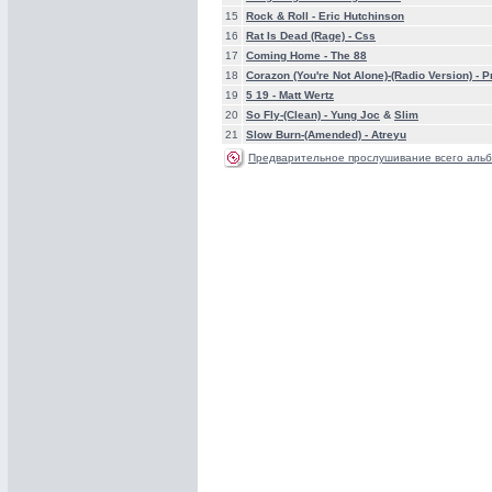
15
Rock & Roll -
Eric Hutchinson
16
Rat Is Dead (Rage) -
Css
17
Coming Home -
The 88
18
Corazon (You're Not Alone)-(Radio Version) -
P
19
5 19 -
Matt Wertz
20
So Fly-(Clean) -
Yung Joc
&
Slim
21
Slow Burn-(Amended) -
Atreyu
Предварительное прослушивание всего альб