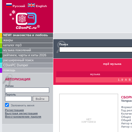
Русский
English
NEW! знакомства и любовь
жанры
Поиск
каталог mp3
музыка поколений
рейтинги, чарты и хиты 2026
расширенный поиск
mp3 музыка
CDonPC Dumper
помощь
музыка
АВТОРИЗАЦИЯ
1..9
A
B
Логин
Пароль
СБОР
Vangua
Запомнить меня
Формат
Регистрация
Год ре
Быстрая регистрация
Количе
Восстановление пароля
Общее 
Общий 
Автор 
Автор с