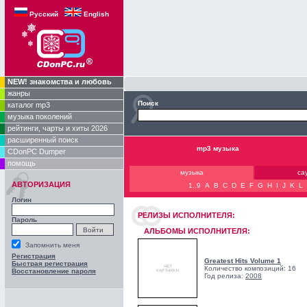
Русский
English
NEW! знакомства и любовь
жанры
Поиск
каталог mp3
музыка поколений
рейтинги, чарты и хиты 2026
расширенный поиск
mp3 музыка
CDonPC Dumper
помощь
музыка
са
АВТОРИЗАЦИЯ
1..9
A
B
C
D
E
F
G
H
I
J
K
L
Логин
РЕЛИЗЫ ИCПОЛНИТЕЛЯ:
Пароль
АЛЬБОМЫ ИСПОЛНИТЕЛЯ:
Запомнить меня
Регистрация
Greatest Hits Volume 1
Быстрая регистрация
Количество композиций: 16
Восстановление пароля
Год релиза:
2008