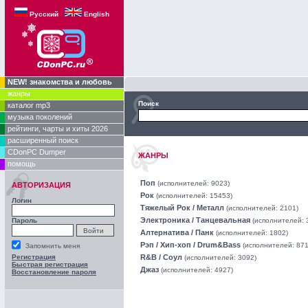
Русский
English
NEW! знакомства и любовь
жанры
Поиск
каталог mp3
музыка поколений
рейтинги, чарты и хиты 2026
расширенный поиск
CDonPC Dumper
ЖАНРЫ
помощь
Поп
(исполнителей: 9023)
АВТОРИЗАЦИЯ
Рок
(исполнителей: 15453)
Логин
Тяжелый Рок / Металл
(исполнителей: 2101)
Электроника / Танцевальная
Пароль
(исполнителей: 
Алтернатива / Панк
(исполнителей: 1802)
Рэп / Хип-хоп / Drum&Bass
(исполнителей: 871
Запомнить меня
Регистрация
R&B / Соул
(исполнителей: 3092)
Быстрая регистрация
Джаз
(исполнителей: 4927)
Восстановление пароля