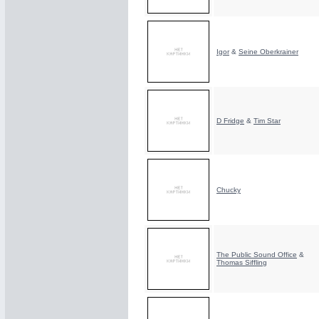
Igor
&
Seine Oberkrainer
D Fridge
&
Tim Star
Chucky
The Public Sound Office
&
Thomas Siffling