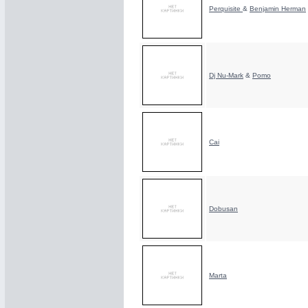
Perquisite
&
Benjamin Herman
Dj Nu-Mark
&
Pomo
Cai
Dobusan
Marta