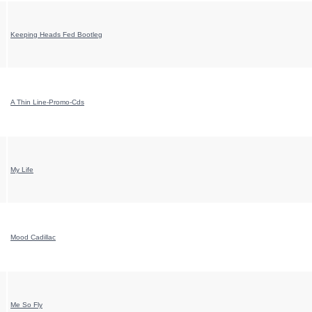
Keeping Heads Fed Bootleg
A Thin Line-Promo-Cds
My Life
Mood Cadillac
Me So Fly