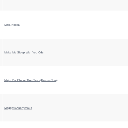
Mala Nocka
Make Me Sleep With You Cds
Major Bw Chase The Cash-(Promo Cdm)
Maggots Anonymous