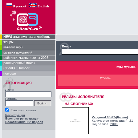
Русский
English
NEW! знакомства и любовь
жанры
Поиск
каталог mp3
музыка поколений
рейтинги, чарты и хиты 2026
расширенный поиск
mp3 музыка
CDonPC Dumper
помощь
музыка
АВТОРИЗАЦИЯ
Логин
РЕЛИЗЫ ИCПОЛНИТЕЛЯ:
Пароль
НА СБОРНИКАХ:
Запомнить меня
Регистрация
Vanguard 08-27-(Promo)
Быстрая регистрация
Количество композиций: 21
Восстановление пароля
Год релиза:
2008