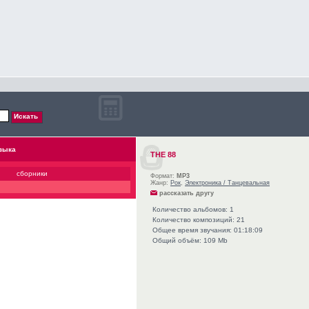
зыка
THE 88
сборники
Формат:
MP3
Жанр:
Рок
,
Электроника / Танцевальная
рассказать другу
Количество альбомов: 1
Количество композиций: 21
Общее время звучания: 01:18:09
Общий объём: 109 Mb