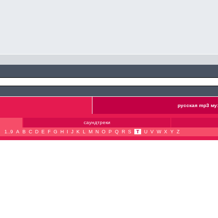
русская mp3 му
саундтреки
1..9
A
B
C
D
E
F
G
H
I
J
K
L
M
N
O
P
Q
R
S
T
U
V
W
X
Y
Z