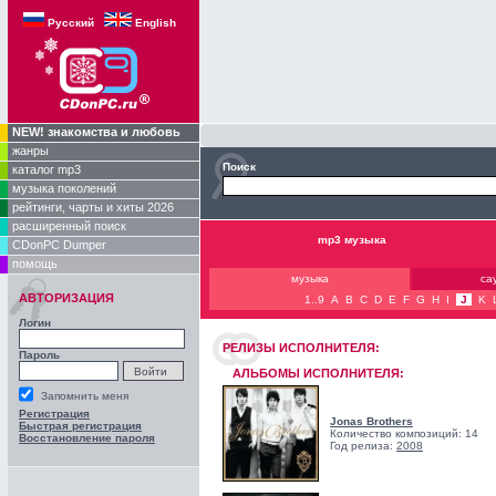
Русский
English
NEW! знакомства и любовь
жанры
Поиск
каталог mp3
музыка поколений
рейтинги, чарты и хиты 2026
расширенный поиск
mp3 музыка
CDonPC Dumper
помощь
музыка
са
АВТОРИЗАЦИЯ
1..9
A
B
C
D
E
F
G
H
I
J
K
Логин
РЕЛИЗЫ ИCПОЛНИТЕЛЯ:
Пароль
АЛЬБОМЫ ИСПОЛНИТЕЛЯ:
Запомнить меня
Регистрация
Jonas Brothers
Быстрая регистрация
Количество композиций: 14
Восстановление пароля
Год релиза:
2008