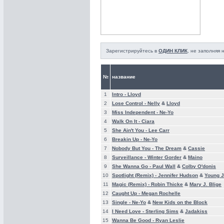
Зарегистрируйтесь в
ОДИН КЛИК
, не заполняя
№
название
1
Intro -
Lloyd
2
Lose Control -
Nelly
&
Lloyd
3
Miss Independent -
Ne-Yo
4
Walk On It -
Ciara
5
She Ain't You -
Lee Carr
6
Breakin Up -
Ne-Yo
7
Nobody But You -
The Dream
&
Cassie
8
Surveillance -
Winter Gorder
&
Maino
9
She Wanna Go -
Paul Wall
&
Colby O'donis
10
Spotlight (Remix) -
Jennifer Hudson
&
Young 
11
Magic (Remix) -
Robin Thicke
&
Mary J. Blige
12
Caught Up -
Megan Rochelle
13
Single -
Ne-Yo
&
New Kids on the Block
14
I Need Love -
Sterling Sims
&
Jadakiss
15
Wanna Be Good -
Ryan Leslie