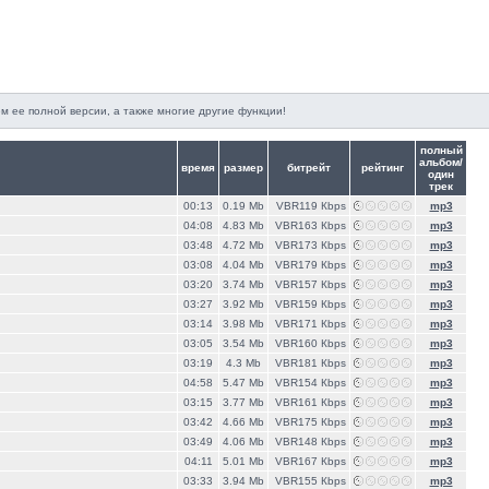
м ее полной версии, а также многие другие функции!
полный
альбом/
время
размер
битрейт
рейтинг
один
трек
00:13
0.19 Mb
VBR119 Кbps
mp3
04:08
4.83 Mb
VBR163 Кbps
mp3
03:48
4.72 Mb
VBR173 Кbps
mp3
03:08
4.04 Mb
VBR179 Кbps
mp3
03:20
3.74 Mb
VBR157 Кbps
mp3
03:27
3.92 Mb
VBR159 Кbps
mp3
03:14
3.98 Mb
VBR171 Кbps
mp3
03:05
3.54 Mb
VBR160 Кbps
mp3
03:19
4.3 Mb
VBR181 Кbps
mp3
04:58
5.47 Mb
VBR154 Кbps
mp3
03:15
3.77 Mb
VBR161 Кbps
mp3
03:42
4.66 Mb
VBR175 Кbps
mp3
03:49
4.06 Mb
VBR148 Кbps
mp3
04:11
5.01 Mb
VBR167 Кbps
mp3
03:33
3.94 Mb
VBR155 Кbps
mp3