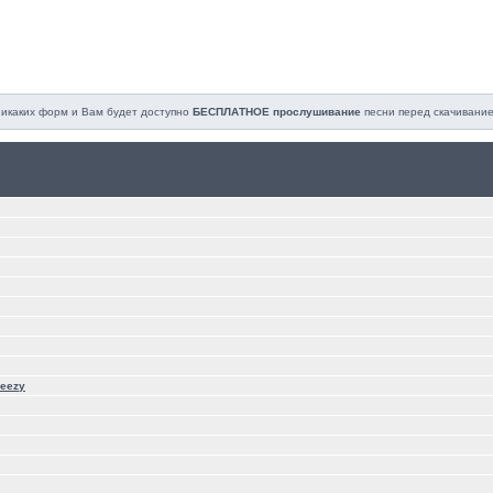
 никаких форм и Вам будет доступно
БЕСПЛАТНОЕ прослушивание
песни перед cкачивание
Jeezy