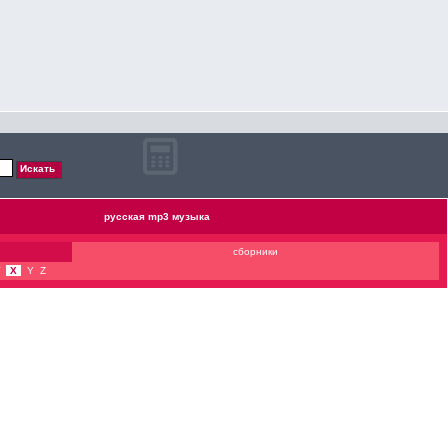
русская mp3 музыка
сборники
X
Y
Z