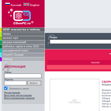
Русский
English
NEW! знакомства и любовь
жанры
Поиск
каталог mp3
музыка поколений
рейтинги, чарты и хиты 2026
расширенный поиск
m
CDonPC Dumper
помощь
музыка
АВТОРИЗАЦИЯ
Логин
Пароль
СБОР
Xclusiv
Запомнить меня
Формат
Регистрация
Год ре
Быстрая регистрация
Количе
Восстановление пароля
Общее 
Общий 
Автор 
Автор с