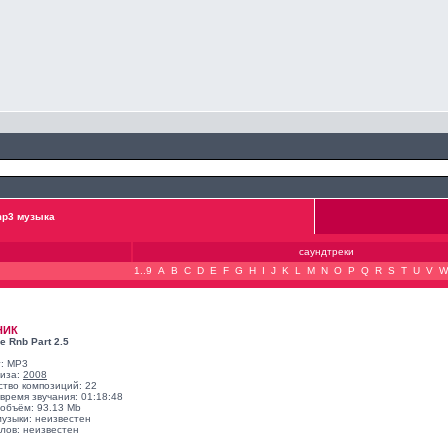
p3 музыка
саундтреки
1..9
A
B
C
D
E
F
G
H
I
J
K
L
M
N
O
P
Q
R
S
T
U
V
W
НИК
e Rnb Part 2.5
: MP3
лиза:
2008
ство композиций: 22
время звучания: 01:18:48
объём: 93.13 Mb
музыки: неизвестен
лов: неизвестен