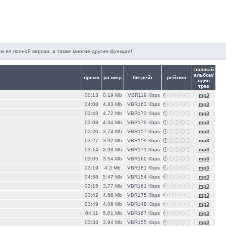
м ее полной версии, а также многие другие функции!
полный
альбом/
время
размер
битрейт
рейтинг
один
трек
00:13
0.19 Mb
VBR119 Кbps
mp3
04:08
4.83 Mb
VBR163 Кbps
mp3
03:48
4.72 Mb
VBR173 Кbps
mp3
03:08
4.04 Mb
VBR179 Кbps
mp3
03:20
3.74 Mb
VBR157 Кbps
mp3
03:27
3.92 Mb
VBR159 Кbps
mp3
03:14
3.98 Mb
VBR171 Кbps
mp3
03:05
3.54 Mb
VBR160 Кbps
mp3
03:19
4.3 Mb
VBR181 Кbps
mp3
04:58
5.47 Mb
VBR154 Кbps
mp3
03:15
3.77 Mb
VBR161 Кbps
mp3
03:42
4.66 Mb
VBR175 Кbps
mp3
03:49
4.06 Mb
VBR148 Кbps
mp3
04:11
5.01 Mb
VBR167 Кbps
mp3
03:33
3.94 Mb
VBR155 Кbps
mp3