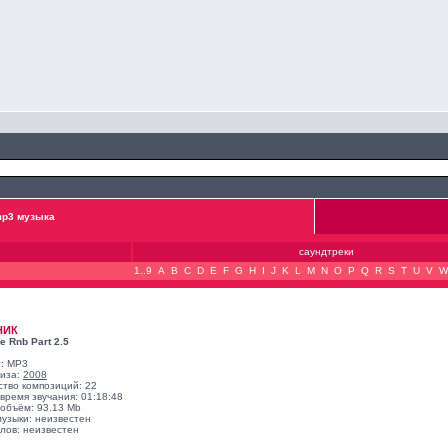
p3 музыка
саундтреки
1..9
A
B
C
D
E
F
G
H
I
J
K
L
M
N
O
P
Q
R
S
T
U
V
W
НИК
e Rnb Part 2.5
: MP3
лиза:
2008
ство композиций: 22
время звучания: 01:18:48
объём: 93.13 Mb
музыки: неизвестен
лов: неизвестен