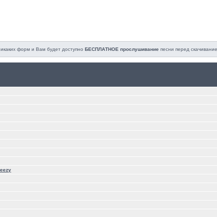
 никаких форм и Вам будет доступно
БЕСПЛАТНОЕ прослушивание
песни перед cкачивание
Jeezy