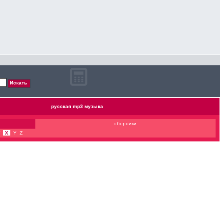
русская mp3 музыка
сборники
X
Y
Z