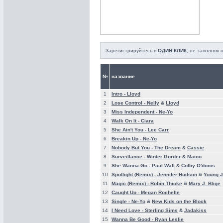
Зарегистрируйтесь в
ОДИН КЛИК
, не заполняя
№
название
1
Intro -
Lloyd
2
Lose Control -
Nelly
&
Lloyd
3
Miss Independent -
Ne-Yo
4
Walk On It -
Ciara
5
She Ain't You -
Lee Carr
6
Breakin Up -
Ne-Yo
7
Nobody But You -
The Dream
&
Cassie
8
Surveillance -
Winter Gorder
&
Maino
9
She Wanna Go -
Paul Wall
&
Colby O'donis
10
Spotlight (Remix) -
Jennifer Hudson
&
Young 
11
Magic (Remix) -
Robin Thicke
&
Mary J. Blige
12
Caught Up -
Megan Rochelle
13
Single -
Ne-Yo
&
New Kids on the Block
14
I Need Love -
Sterling Sims
&
Jadakiss
15
Wanna Be Good -
Ryan Leslie