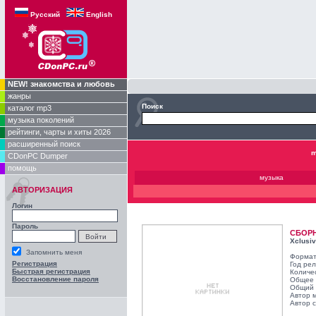
Русский
English
NEW! знакомства и любовь
жанры
Поиск
каталог mp3
музыка поколений
рейтинги, чарты и хиты 2026
расширенный поиск
m
CDonPC Dumper
помощь
музыка
АВТОРИЗАЦИЯ
Логин
Пароль
СБОР
Xclusiv
Запомнить меня
Формат
Регистрация
Год ре
Быстрая регистрация
Количе
Восстановление пароля
Общее 
Общий 
Автор 
Автор с