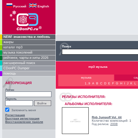
Русский
English
NEW! знакомства и любовь
жанры
Поиск
каталог mp3
музыка поколений
рейтинги, чарты и хиты 2026
расширенный поиск
mp3 музыка
CDonPC Dumper
помощь
музыка
са
АВТОРИЗАЦИЯ
1..9
A
B
C
D
E
F
G
H
I
J
K
L
Логин
РЕЛИЗЫ ИCПОЛНИТЕЛЯ:
Пароль
АЛЬБОМЫ ИСПОЛНИТЕЛЯ:
Запомнить меня
Регистрация
Rnb Jumpoff Vol. 44
Быстрая регистрация
Количество композиций: 1
Восстановление пароля
Год релиза:
2008