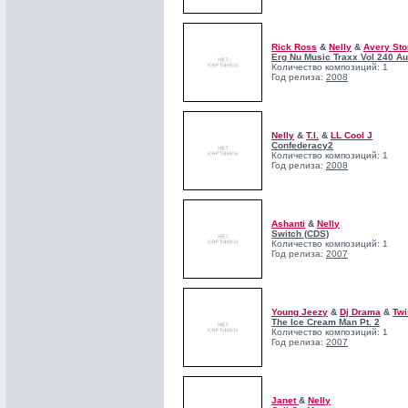
Rick Ross
&
Nelly
&
Avery St
Erg Nu Music Traxx Vol 240 A
Количество композиций: 1
Год релиза:
2008
Nelly
&
T.I.
&
LL Cool J
Confederacy2
Количество композиций: 1
Год релиза:
2008
Ashanti
&
Nelly
Switch (CDS)
Количество композиций: 1
Год релиза:
2007
Young Jeezy
&
Dj Drama
&
Twi
The Ice Cream Man Pt. 2
Количество композиций: 1
Год релиза:
2007
Janet
&
Nelly