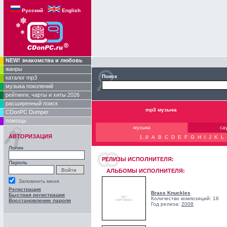
Русский
English
NEW! знакомства и любовь
жанры
Поиск
каталог mp3
музыка поколений
рейтинги, чарты и хиты 2026
расширенный поиск
mp3 музыка
CDonPC Dumper
помощь
музыка
са
АВТОРИЗАЦИЯ
1..9
A
B
C
D
E
F
G
H
I
J
K
L
Логин
РЕЛИЗЫ ИCПОЛНИТЕЛЯ:
Пароль
АЛЬБОМЫ ИСПОЛНИТЕЛЯ:
Запомнить меня
Регистрация
Brass Knuckles
Быстрая регистрация
Количество композиций: 16
Восстановление пароля
Год релиза:
2008