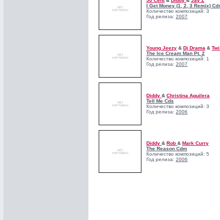
50 Cent
&
Diddy
&
Jay Z
I Get Money (1, 2, 3 Remix) Cd
Количество композиций: 3
Год релиза:
2007
Young Jeezy
&
Dj Drama
&
Twi
The Ice Cream Man Pt. 2
Количество композиций: 1
Год релиза:
2007
Diddy
&
Christina Aguilera
Tell Me Cds
Количество композиций: 3
Год релиза:
2006
Diddy
&
Rob
&
Mark Curry
The Reason Cdm
Количество композиций: 5
Год релиза:
2006