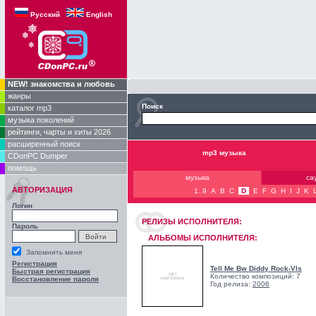
Русский
English
NEW! знакомства и любовь
жанры
Поиск
каталог mp3
музыка поколений
рейтинги, чарты и хиты 2026
расширенный поиск
mp3 музыка
CDonPC Dumper
помощь
музыка
са
АВТОРИЗАЦИЯ
1..9
A
B
C
D
E
F
G
H
I
J
K
Логин
РЕЛИЗЫ ИCПОЛНИТЕЛЯ:
Пароль
АЛЬБОМЫ ИСПОЛНИТЕЛЯ:
Запомнить меня
Регистрация
Tell Me Bw Diddy Rock-Vls
Быстрая регистрация
Количество композиций: 7
Восстановление пароля
Год релиза:
2006