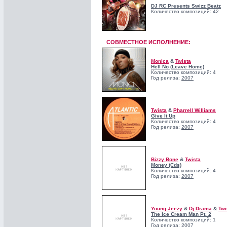
DJ RC Presents Swizz Beatz
Количество композиций: 42
СОВМЕСТНОЕ ИСПОЛНЕНИЕ:
Monica
&
Twista
Hell No (Leave Home)
Количество композиций: 4
Год релиза:
2007
Twista
&
Pharrell Williams
Give It Up
Количество композиций: 4
Год релиза:
2007
Bizzy Bone
&
Twista
Money (Cds)
Количество композиций: 4
Год релиза:
2007
Young Jeezy
&
Dj Drama
&
Twi
The Ice Cream Man Pt. 2
Количество композиций: 1
Год релиза:
2007