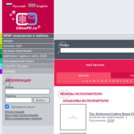
Русский
English
NEW! знакомства и любовь
жанры
Поиск
каталог mp3
музыка поколений
рейтинги, чарты и хиты 2026
расширенный поиск
mp3 музыка
CDonPC Dumper
помощь
музыка
са
АВТОРИЗАЦИЯ
1..9
A
B
C
D
E
F
G
H
I
J
K
L
Логин
РЕЛИЗЫ ИCПОЛНИТЕЛЯ:
Пароль
АЛЬБОМЫ ИСПОЛНИТЕЛЯ:
Запомнить меня
Регистрация
The Alchemist-Cutting Room Flo
Быстрая регистрация
Количество композиций: 1
Восстановление пароля
Год релиза:
2008