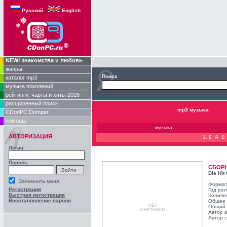
Русский
English
NEW! знакомства и любовь
жанры
Поиск
каталог mp3
музыка поколений
рейтинги, чарты и хиты 2026
расширенный поиск
mp3 музыка
CDonPC Dumper
помощь
музыка
АВТОРИЗАЦИЯ
1..9
A
B
Логин
Пароль
СБОР
Die Hit
Запомнить меня
Формат
Регистрация
Год ре
Быстрая регистрация
Количе
Восстановление пароля
Общее 
Общий 
Автор 
Автор с