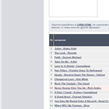
Зарегистрируйтесь в
ОДИН КЛИК
, не заполняя
версии, а также многие другие функции!
№
название
1
Juliet -
Robin Gibb
2
The Look -
Roxette
3
Faith -
George Michael
4
Take On Me -
A-Ha!
5
Love Is A Shield -
Camouflage
6
Two Tribes -
Frankie Goes To Hollywood
7
Heads - Burning Down The House -
Talking
8
Chequered Love -
Kim Wilde
9
Rock The Casbah -
The Clash
10
Never Gonna Give You Up -
Rick Astley
11
If Only I Could -
Sydney Youngblood
12
A Good Heart -
Feargal Sharkey
13
You Spin Me Round (Like A Record) -
Dead Or 
14
When Will I Be Famous -
Bros