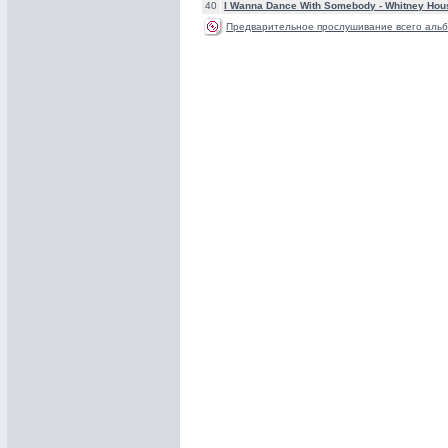
40
I Wanna Dance With Somebody -
Whitney Hou
Предварительное прослушивание всего альб