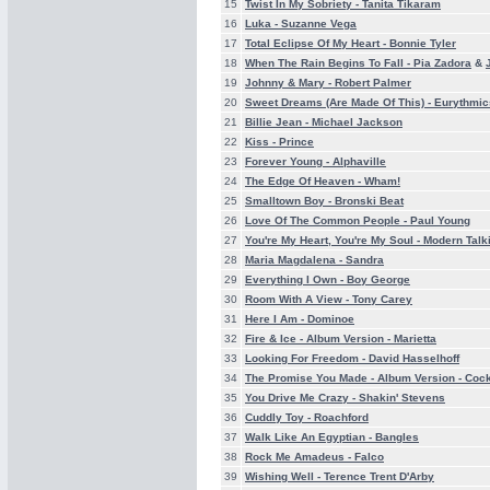
15
Twist In My Sobriety -
Tanita Tikaram
16
Luka -
Suzanne Vega
17
Total Eclipse Of My Heart -
Bonnie Tyler
18
When The Rain Begins To Fall -
Pia Zadora
&
19
Johnny & Mary -
Robert Palmer
20
Sweet Dreams (Are Made Of This) -
Eurythmic
21
Billie Jean -
Michael Jackson
22
Kiss -
Prince
23
Forever Young -
Alphaville
24
The Edge Of Heaven -
Wham!
25
Smalltown Boy -
Bronski Beat
26
Love Of The Common People -
Paul Young
27
You're My Heart, You're My Soul -
Modern Talk
28
Maria Magdalena -
Sandra
29
Everything I Own -
Boy George
30
Room With A View -
Tony Carey
31
Here I Am -
Dominoe
32
Fire & Ice - Album Version -
Marietta
33
Looking For Freedom -
David Hasselhoff
34
The Promise You Made - Album Version -
Cock
35
You Drive Me Crazy -
Shakin' Stevens
36
Cuddly Toy -
Roachford
37
Walk Like An Egyptian -
Bangles
38
Rock Me Amadeus -
Falco
39
Wishing Well -
Terence Trent D'Arby