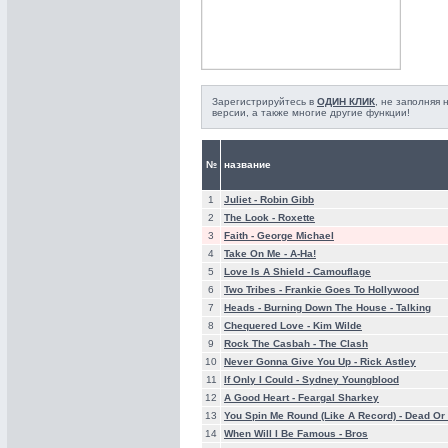
Зарегистрируйтесь в
ОДИН КЛИК
, не заполняя
версии, а также многие другие функции!
№
название
1
Juliet -
Robin Gibb
2
The Look -
Roxette
3
Faith -
George Michael
4
Take On Me -
A-Ha!
5
Love Is A Shield -
Camouflage
6
Two Tribes -
Frankie Goes To Hollywood
7
Heads - Burning Down The House -
Talking
8
Chequered Love -
Kim Wilde
9
Rock The Casbah -
The Clash
10
Never Gonna Give You Up -
Rick Astley
11
If Only I Could -
Sydney Youngblood
12
A Good Heart -
Feargal Sharkey
13
You Spin Me Round (Like A Record) -
Dead Or 
14
When Will I Be Famous -
Bros