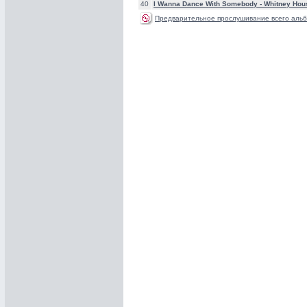
40
I Wanna Dance With Somebody -
Whitney Hou
Предварительное прослушивание всего альб