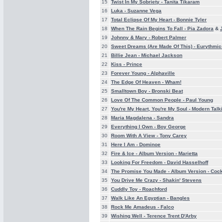
15
Twist In My Sobriety -
Tanita Tikaram
16
Luka -
Suzanne Vega
17
Total Eclipse Of My Heart -
Bonnie Tyler
18
When The Rain Begins To Fall -
Pia Zadora
&
19
Johnny & Mary -
Robert Palmer
20
Sweet Dreams (Are Made Of This) -
Eurythmic
21
Billie Jean -
Michael Jackson
22
Kiss -
Prince
23
Forever Young -
Alphaville
24
The Edge Of Heaven -
Wham!
25
Smalltown Boy -
Bronski Beat
26
Love Of The Common People -
Paul Young
27
You're My Heart, You're My Soul -
Modern Talk
28
Maria Magdalena -
Sandra
29
Everything I Own -
Boy George
30
Room With A View -
Tony Carey
31
Here I Am -
Dominoe
32
Fire & Ice - Album Version -
Marietta
33
Looking For Freedom -
David Hasselhoff
34
The Promise You Made - Album Version -
Cock
35
You Drive Me Crazy -
Shakin' Stevens
36
Cuddly Toy -
Roachford
37
Walk Like An Egyptian -
Bangles
38
Rock Me Amadeus -
Falco
39
Wishing Well -
Terence Trent D'Arby