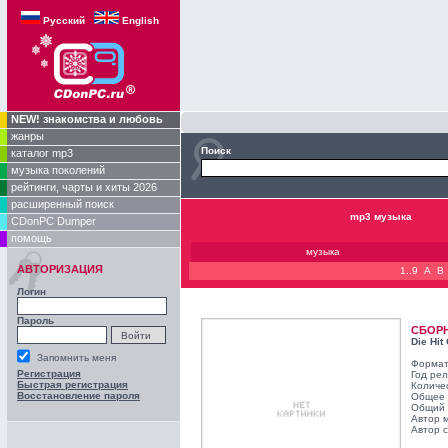
Русский
English
NEW! знакомства и любовь
жанры
Поиск
каталог mp3
музыка поколений
рейтинги, чарты и хиты 2026
расширенный поиск
mp3 музыка
CDonPC Dumper
помощь
музыка
АВТОРИЗАЦИЯ
1..9
A
B
Логин
Пароль
СБОР
Die Hit
Запомнить меня
Формат
Регистрация
Год ре
Быстрая регистрация
Количе
Восстановление пароля
Общее 
Общий 
Автор 
Автор с