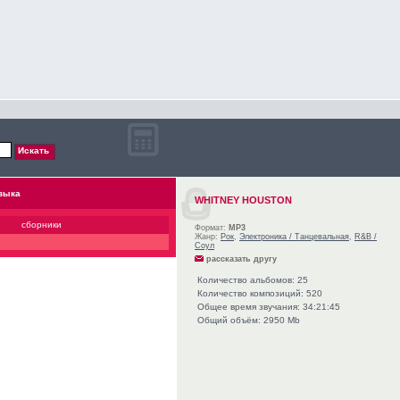
зыка
WHITNEY HOUSTON
сборники
Формат:
MP3
Жанр:
Рок
,
Электроника / Танцевальная
,
R&B /
Соул
рассказать другу
Количество альбомов: 25
Количество композиций: 520
Общее время звучания: 34:21:45
Общий объём: 2950 Mb