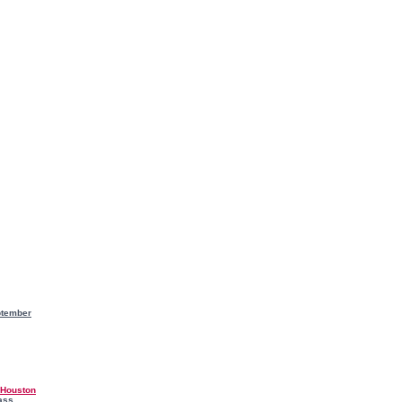
ptember
 Houston
ass