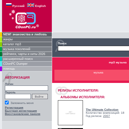
Русский
English
NEW! знакомства и любовь
жанры
Поиск
каталог mp3
музыка поколений
рейтинги, чарты и хиты 2026
расширенный поиск
mp3 музыка
CDonPC Dumper
помощь
музыка
АВТОРИЗАЦИЯ
Логин
РЕЛИЗЫ ИCПОЛНИТЕЛЯ:
Пароль
АЛЬБОМЫ ИСПОЛНИТЕЛЯ:
Запомнить меня
Регистрация
The Ultimate Collection
Быстрая регистрация
Количество композиций: 18
Восстановление пароля
Год релиза:
2007