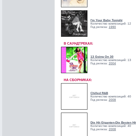
I'm Your Baby Tonight
Количество композиций: 12
Год релиза:
1990
В САУНДТРЕКАХ:
13 Going On 30
Количество композиций: 13
Год релиза:
2004
НА СБОРНИКАХ:
Chilled R&B
Количество композиций: 40
Год релиза:
2008
Die Hit Giganten-Die Besten Hi
Количество композиций: 40
Год релиза:
2008