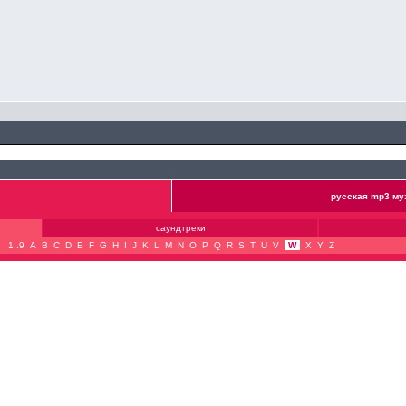
русская mp3 му
саундтреки
1..9
A
B
C
D
E
F
G
H
I
J
K
L
M
N
O
P
Q
R
S
T
U
V
W
X
Y
Z