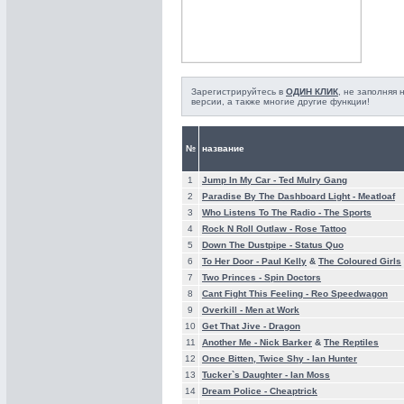
Зарегистрируйтесь в
ОДИН КЛИК
, не заполняя
версии, а также многие другие функции!
№
название
1
Jump In My Car -
Ted Mulry Gang
2
Paradise By The Dashboard Light -
Meatloaf
3
Who Listens To The Radio -
The Sports
4
Rock N Roll Outlaw -
Rose Tattoo
5
Down The Dustpipe -
Status Quo
6
To Her Door -
Paul Kelly
&
The Coloured Girls
7
Two Princes -
Spin Doctors
8
Cant Fight This Feeling -
Reo Speedwagon
9
Overkill -
Men at Work
10
Get That Jive -
Dragon
11
Another Me -
Nick Barker
&
The Reptiles
12
Once Bitten, Twice Shy -
Ian Hunter
13
Tucker`s Daughter -
Ian Moss
14
Dream Police -
Cheaptrick