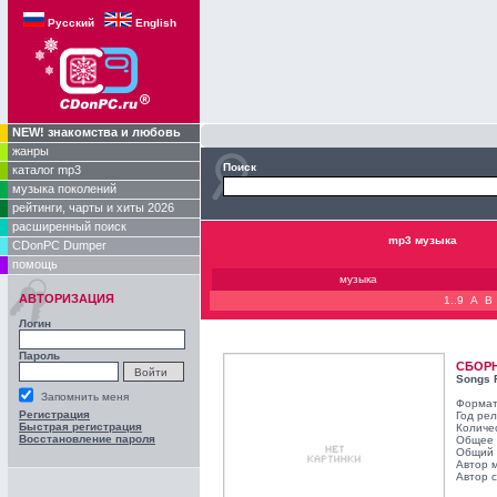
Русский
English
NEW! знакомства и любовь
жанры
Поиск
каталог mp3
музыка поколений
рейтинги, чарты и хиты 2026
расширенный поиск
mp3 музыка
CDonPC Dumper
помощь
музыка
АВТОРИЗАЦИЯ
1..9
A
B
Логин
Пароль
СБОР
Songs 
Запомнить меня
Формат
Регистрация
Год ре
Быстрая регистрация
Количе
Восстановление пароля
Общее 
Общий 
Автор 
Автор с