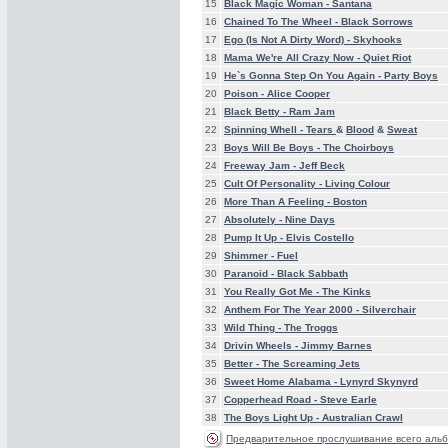
15
Black Magic Woman -
Santana
16
Chained To The Wheel -
Black Sorrows
17
Ego (Is Not A Dirty Word) -
Skyhooks
18
Mama We're All Crazy Now -
Quiet Riot
19
He`s Gonna Step On You Again -
Party Boys
20
Poison -
Alice Cooper
21
Black Betty -
Ram Jam
22
Spinning Whell -
Tears
&
Blood
&
Sweat
23
Boys Will Be Boys -
The Choirboys
24
Freeway Jam -
Jeff Beck
25
Cult Of Personality -
Living Colour
26
More Than A Feeling -
Boston
27
Absolutely -
Nine Days
28
Pump It Up -
Elvis Costello
29
Shimmer -
Fuel
30
Paranoid -
Black Sabbath
31
You Really Got Me -
The Kinks
32
Anthem For The Year 2000 -
Silverchair
33
Wild Thing -
The Troggs
34
Drivin Wheels -
Jimmy Barnes
35
Better -
The Screaming Jets
36
Sweet Home Alabama -
Lynyrd Skynyrd
37
Copperhead Road -
Steve Earle
38
The Boys Light Up -
Australian Crawl
Предварительное прослушивание всего альб