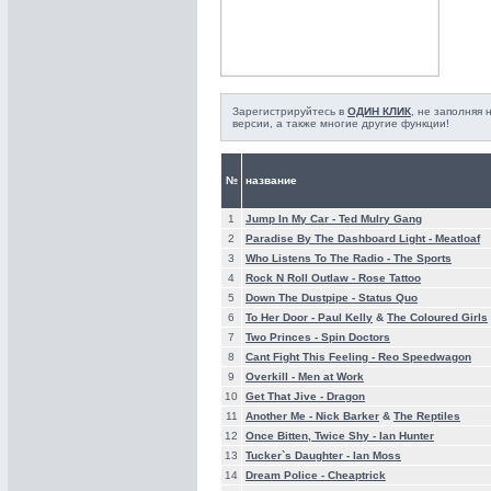
Зарегистрируйтесь в
ОДИН КЛИК
, не заполняя
версии, а также многие другие функции!
№
название
1
Jump In My Car -
Ted Mulry Gang
2
Paradise By The Dashboard Light -
Meatloaf
3
Who Listens To The Radio -
The Sports
4
Rock N Roll Outlaw -
Rose Tattoo
5
Down The Dustpipe -
Status Quo
6
To Her Door -
Paul Kelly
&
The Coloured Girls
7
Two Princes -
Spin Doctors
8
Cant Fight This Feeling -
Reo Speedwagon
9
Overkill -
Men at Work
10
Get That Jive -
Dragon
11
Another Me -
Nick Barker
&
The Reptiles
12
Once Bitten, Twice Shy -
Ian Hunter
13
Tucker`s Daughter -
Ian Moss
14
Dream Police -
Cheaptrick