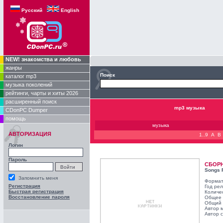
Русский
English
NEW! знакомства и любовь
жанры
Поиск
каталог mp3
музыка поколений
рейтинги, чарты и хиты 2026
расширенный поиск
mp3 музыка
CDonPC Dumper
помощь
музыка
АВТОРИЗАЦИЯ
1..9
A
B
Логин
Пароль
СБОР
Songs 
Запомнить меня
Формат
Регистрация
Год ре
Быстрая регистрация
Количе
Восстановление пароля
Общее 
Общий 
Автор 
Автор с