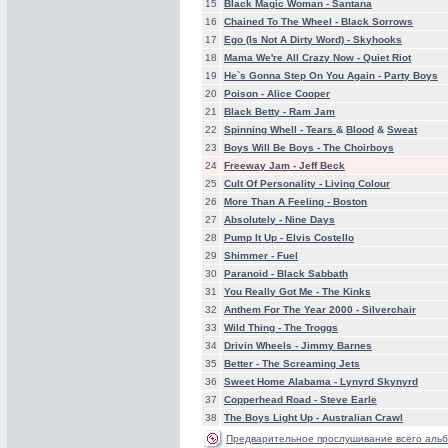
15
Black Magic Woman -
Santana
16
Chained To The Wheel -
Black Sorrows
17
Ego (Is Not A Dirty Word) -
Skyhooks
18
Mama We're All Crazy Now -
Quiet Riot
19
He`s Gonna Step On You Again -
Party Boys
20
Poison -
Alice Cooper
21
Black Betty -
Ram Jam
22
Spinning Whell -
Tears
&
Blood
&
Sweat
23
Boys Will Be Boys -
The Choirboys
24
Freeway Jam -
Jeff Beck
25
Cult Of Personality -
Living Colour
26
More Than A Feeling -
Boston
27
Absolutely -
Nine Days
28
Pump It Up -
Elvis Costello
29
Shimmer -
Fuel
30
Paranoid -
Black Sabbath
31
You Really Got Me -
The Kinks
32
Anthem For The Year 2000 -
Silverchair
33
Wild Thing -
The Troggs
34
Drivin Wheels -
Jimmy Barnes
35
Better -
The Screaming Jets
36
Sweet Home Alabama -
Lynyrd Skynyrd
37
Copperhead Road -
Steve Earle
38
The Boys Light Up -
Australian Crawl
Предварительное прослушивание всего альб