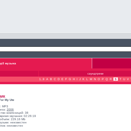
p3 музыка
саундтреки
1..9
A
B
C
D
E
F
G
H
I
J
K
L
M
N
O
P
Q
R
S
T
U
V
НИК
For My Ute
: MP3
лиза:
2006
ство композиций: 38
время звучания: 02:26:19
объём: 229.16 Mb
музыки: неизвестен
лов: неизвестен