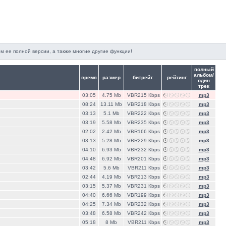
м ее полной версии, а также многие другие функции!
полный
альбом/
время
размер
битрейт
рейтинг
один
трек
03:05
4.75 Mb
VBR215 Кbps
mp3
08:24
13.11 Mb
VBR218 Кbps
mp3
03:13
5.1 Mb
VBR222 Кbps
mp3
03:19
5.58 Mb
VBR235 Кbps
mp3
02:02
2.42 Mb
VBR166 Кbps
mp3
03:13
5.28 Mb
VBR229 Кbps
mp3
04:10
6.93 Mb
VBR232 Кbps
mp3
04:48
6.92 Mb
VBR201 Кbps
mp3
03:42
5.6 Mb
VBR211 Кbps
mp3
02:44
4.19 Mb
VBR213 Кbps
mp3
03:15
5.37 Mb
VBR231 Кbps
mp3
04:40
6.66 Mb
VBR199 Кbps
mp3
04:25
7.34 Mb
VBR232 Кbps
mp3
03:48
6.58 Mb
VBR242 Кbps
mp3
05:18
8 Mb
VBR211 Кbps
mp3