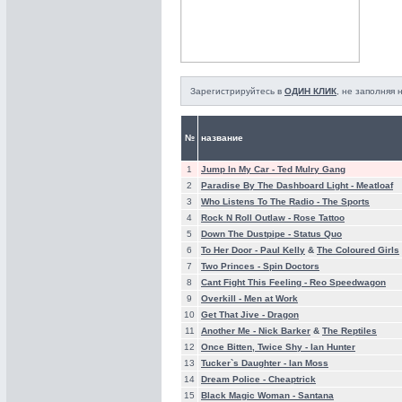
Зарегистрируйтесь в
ОДИН КЛИК
, не заполняя
№
название
1
Jump In My Car -
Ted Mulry Gang
2
Paradise By The Dashboard Light -
Meatloaf
3
Who Listens To The Radio -
The Sports
4
Rock N Roll Outlaw -
Rose Tattoo
5
Down The Dustpipe -
Status Quo
6
To Her Door -
Paul Kelly
&
The Coloured Girls
7
Two Princes -
Spin Doctors
8
Cant Fight This Feeling -
Reo Speedwagon
9
Overkill -
Men at Work
10
Get That Jive -
Dragon
11
Another Me -
Nick Barker
&
The Reptiles
12
Once Bitten, Twice Shy -
Ian Hunter
13
Tucker`s Daughter -
Ian Moss
14
Dream Police -
Cheaptrick
15
Black Magic Woman -
Santana