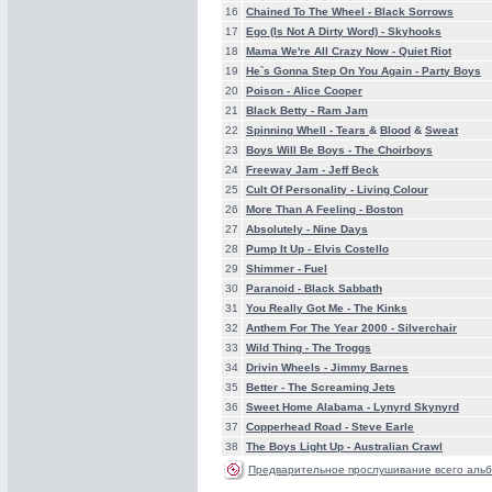
16
Chained To The Wheel -
Black Sorrows
17
Ego (Is Not A Dirty Word) -
Skyhooks
18
Mama We're All Crazy Now -
Quiet Riot
19
He`s Gonna Step On You Again -
Party Boys
20
Poison -
Alice Cooper
21
Black Betty -
Ram Jam
22
Spinning Whell -
Tears
&
Blood
&
Sweat
23
Boys Will Be Boys -
The Choirboys
24
Freeway Jam -
Jeff Beck
25
Cult Of Personality -
Living Colour
26
More Than A Feeling -
Boston
27
Absolutely -
Nine Days
28
Pump It Up -
Elvis Costello
29
Shimmer -
Fuel
30
Paranoid -
Black Sabbath
31
You Really Got Me -
The Kinks
32
Anthem For The Year 2000 -
Silverchair
33
Wild Thing -
The Troggs
34
Drivin Wheels -
Jimmy Barnes
35
Better -
The Screaming Jets
36
Sweet Home Alabama -
Lynyrd Skynyrd
37
Copperhead Road -
Steve Earle
38
The Boys Light Up -
Australian Crawl
Предварительное прослушивание всего альб