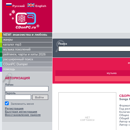
Русский
English
NEW! знакомства и любовь
жанры
Поиск
каталог mp3
музыка поколений
рейтинги, чарты и хиты 2026
расширенный поиск
m
CDonPC Dumper
помощь
музыка
АВТОРИЗАЦИЯ
Логин
Пароль
СБОР
Songs 
Запомнить меня
Формат
Регистрация
Год ре
Быстрая регистрация
Количе
Восстановление пароля
Общее 
Общий 
Автор 
Автор с