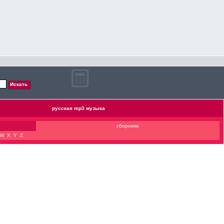
русская mp3 музыка
сборники
W
X
Y
Z