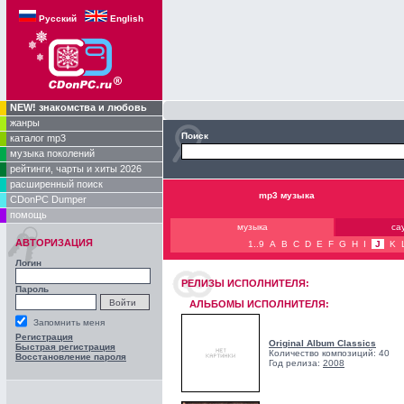
Русский
English
NEW! знакомства и любовь
жанры
Поиск
каталог mp3
музыка поколений
рейтинги, чарты и хиты 2026
расширенный поиск
mp3 музыка
CDonPC Dumper
помощь
музыка
са
АВТОРИЗАЦИЯ
1..9
A
B
C
D
E
F
G
H
I
J
K
Логин
РЕЛИЗЫ ИCПОЛНИТЕЛЯ:
Пароль
АЛЬБОМЫ ИСПОЛНИТЕЛЯ:
Запомнить меня
Регистрация
Original Album Classics
Быстрая регистрация
Количество композиций: 40
Восстановление пароля
Год релиза:
2008