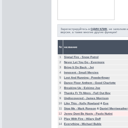
Зарегистрируйтесь в
ОДИН КЛИК
, не заполняя
версии, а также многие другие функции!
№
название
1
Signal Fire -
Snow Patrol
2
Never Let You Go -
Evermore
3
Bring It On Back -
Jet
4
Innocent -
Small Mercies
5
Lost And Running -
Powderfinger
6
Dance Floor Anthem -
Good Charlotte
7
Breaking Up -
Eskimo Joe
8
Thanks Fr Th Mmrs -
Fall Out Boy
9
Undiscovered -
James Morrison
10
Like This -
Kelly Rowland
&
Eve
11
Stop Me -
Mark Ronson
&
Daniel Merriweather
12
Jenny Dont Be Hasty -
Paolo Nutini
13
Play With Fire -
Hilary Duff
14
Everything -
Michael Buble