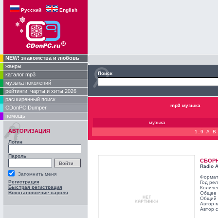
Русский
English
NEW! знакомства и любовь
жанры
Поиск
каталог mp3
музыка поколений
рейтинги, чарты и хиты 2026
расширенный поиск
mp3 музыка
CDonPC Dumper
помощь
музыка
АВТОРИЗАЦИЯ
1..9
A
B
Логин
Пароль
СБОР
Radio A
Запомнить меня
Формат
Регистрация
Год ре
Быстрая регистрация
Количе
Восстановление пароля
Общее 
Общий 
Автор 
Автор с