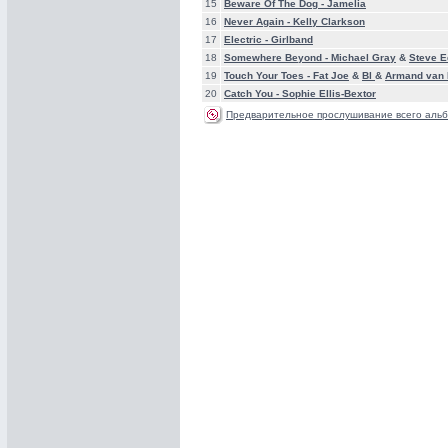
15
Beware Of The Dog -
Jamelia
16
Never Again -
Kelly Clarkson
17
Electric -
Girlband
18
Somewhere Beyond -
Michael Gray
&
Steve 
19
Touch Your Toes -
Fat Joe
&
Bl
&
Armand van 
20
Catch You -
Sophie Ellis-Bextor
Предварительное прослушивание всего альб