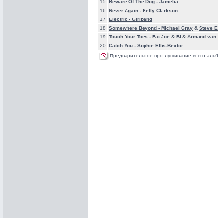
15
Beware Of The Dog -
Jamelia
16
Never Again -
Kelly Clarkson
17
Electric -
Girlband
18
Somewhere Beyond -
Michael Gray
&
Steve 
19
Touch Your Toes -
Fat Joe
&
Bl
&
Armand van 
20
Catch You -
Sophie Ellis-Bextor
Предварительное прослушивание всего альб