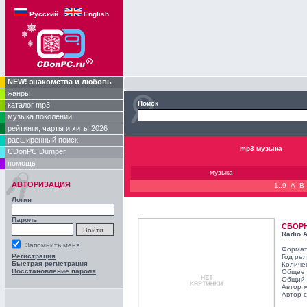
Русский
English
NEW! знакомства и любовь
жанры
Поиск
каталог mp3
музыка поколений
рейтинги, чарты и хиты 2026
расширенный поиск
mp3 музыка
CDonPC Dumper
помощь
музыка
АВТОРИЗАЦИЯ
1..9
A
B
Логин
Пароль
СБОР
Radio A
Запомнить меня
Формат
Регистрация
Год ре
Быстрая регистрация
Количе
Восстановление пароля
Общее 
Общий 
Автор 
Автор с