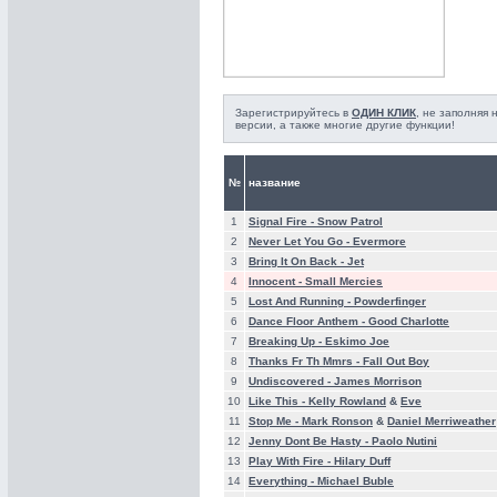
Зарегистрируйтесь в
ОДИН КЛИК
, не заполняя
версии, а также многие другие функции!
№
название
1
Signal Fire -
Snow Patrol
2
Never Let You Go -
Evermore
3
Bring It On Back -
Jet
4
Innocent -
Small Mercies
5
Lost And Running -
Powderfinger
6
Dance Floor Anthem -
Good Charlotte
7
Breaking Up -
Eskimo Joe
8
Thanks Fr Th Mmrs -
Fall Out Boy
9
Undiscovered -
James Morrison
10
Like This -
Kelly Rowland
&
Eve
11
Stop Me -
Mark Ronson
&
Daniel Merriweather
12
Jenny Dont Be Hasty -
Paolo Nutini
13
Play With Fire -
Hilary Duff
14
Everything -
Michael Buble