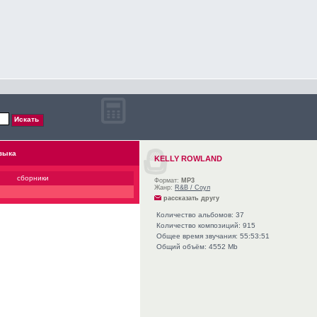
зыка
KELLY ROWLAND
сборники
Формат:
MP3
Жанр:
R&B / Соул
рассказать другу
Количество альбомов: 37
Количество композиций: 915
Общее время звучания: 55:53:51
Общий объём: 4552 Mb