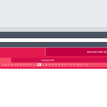
русская mp3 му
саундтреки
1..9
A
B
C
D
E
F
G
H
I
J
K
L
M
N
O
P
Q
R
S
T
U
V
W
X
Y
Z