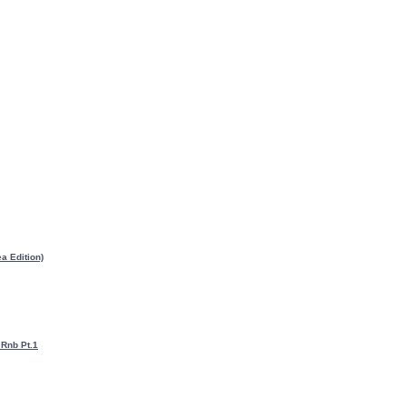
a Edition)
 Rnb Pt.1