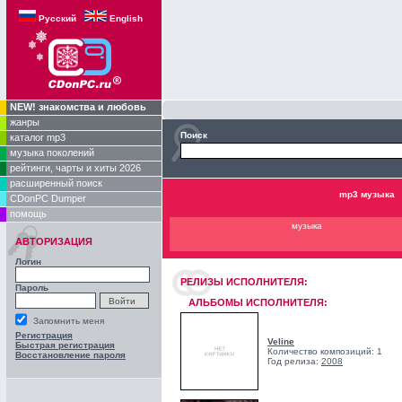
Русский
English
NEW! знакомства и любовь
жанры
Поиск
каталог mp3
музыка поколений
рейтинги, чарты и хиты 2026
расширенный поиск
mp3 музыка
CDonPC Dumper
помощь
музыка
АВТОРИЗАЦИЯ
Логин
РЕЛИЗЫ ИCПОЛНИТЕЛЯ:
Пароль
АЛЬБОМЫ ИСПОЛНИТЕЛЯ:
Запомнить меня
Регистрация
Veline
Быстрая регистрация
Количество композиций: 1
Восстановление пароля
Год релиза:
2008