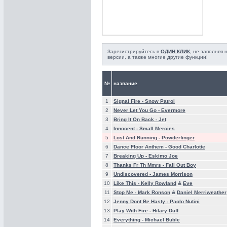
Зарегистрируйтесь в
ОДИН КЛИК
, не заполняя
версии, а также многие другие функции!
№
название
1
Signal Fire -
Snow Patrol
2
Never Let You Go -
Evermore
3
Bring It On Back -
Jet
4
Innocent -
Small Mercies
5
Lost And Running -
Powderfinger
6
Dance Floor Anthem -
Good Charlotte
7
Breaking Up -
Eskimo Joe
8
Thanks Fr Th Mmrs -
Fall Out Boy
9
Undiscovered -
James Morrison
10
Like This -
Kelly Rowland
&
Eve
11
Stop Me -
Mark Ronson
&
Daniel Merriweather
12
Jenny Dont Be Hasty -
Paolo Nutini
13
Play With Fire -
Hilary Duff
14
Everything -
Michael Buble