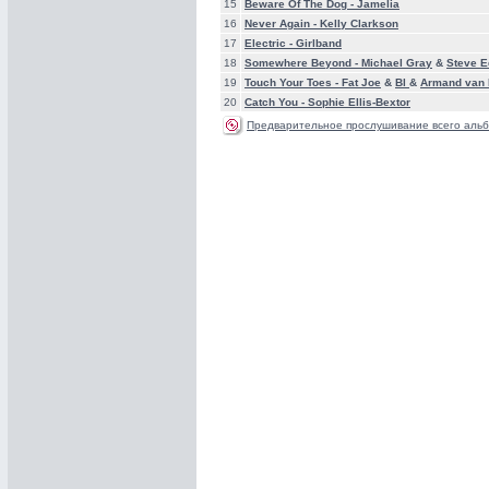
15
Beware Of The Dog -
Jamelia
16
Never Again -
Kelly Clarkson
17
Electric -
Girlband
18
Somewhere Beyond -
Michael Gray
&
Steve 
19
Touch Your Toes -
Fat Joe
&
Bl
&
Armand van 
20
Catch You -
Sophie Ellis-Bextor
Предварительное прослушивание всего альб