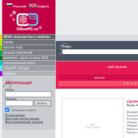
Русский
English
NEW! знакомства и любовь
жанры
Поиск
каталог mp3
музыка поколений
рейтинги, чарты и хиты 2026
расширенный поиск
mp3 музыка
CDonPC Dumper
помощь
музыка
АВТОРИЗАЦИЯ
1..9
A
B
Логин
Пароль
СБОР
Radio A
Запомнить меня
Формат
Регистрация
Год ре
Быстрая регистрация
Количе
Восстановление пароля
Общее 
Общий 
Автор 
Автор с