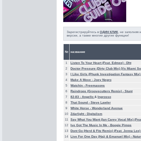
Зарегистрируйтесь в
ОДИН КЛИК
, не заполняя
версии, а также многие другие функции!
№
название
1
Listen To Your Heart (Feat. Edmee) -
Dht
2
Doctor Pressure (Dirty Club Mix) (Vs Miami S
3
I Like Girls (Phunk Investigation Fantasy Mix)
4
Make A Move -
Joey Negro
5
Watchin -
Freemasons
6
Raindrops (Groovecutters Remix) -
Stunt
7
82-83 -
Angello
&
Ingrosso
8
That Sound -
Steve Lawler
9
White Horse -
Wonderland Avenue
10
Zdarlight -
Digitalism
11
Say What You Want (Ian Carey Vocal Mix) (Fea
12
Ive Got The Music In Me -
Boogie Pimps
13
Dont Go (Herd & Fitz Remix) (Feat. Jenna Lee)
14
Live For One Day (Haji & Emanuel Mix) -
Natur