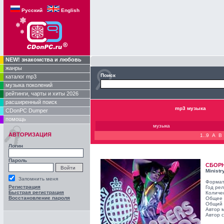
Русский
English
NEW! знакомства и любовь
жанры
Поиск
каталог mp3
музыка поколений
рейтинги, чарты и хиты 2026
расширенный поиск
mp3 музыка
CDonPC Dumper
помощь
музыка
АВТОРИЗАЦИЯ
1..9
A
B
Логин
Пароль
СБОР
Ministr
Запомнить меня
Формат
Регистрация
Год ре
Быстрая регистрация
Количе
Восстановление пароля
Общее 
Общий 
Автор 
Автор с