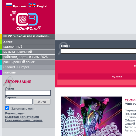
Русский
English
NEW! знакомства и любовь
жанры
Поиск
каталог mp3
музыка поколений
рейтинги, чарты и хиты 2026
расширенный поиск
m
CDonPC Dumper
помощь
музыка
АВТОРИЗАЦИЯ
Логин
Пароль
СБОР
Ministr
Запомнить меня
Формат
Регистрация
Год ре
Быстрая регистрация
Количе
Восстановление пароля
Общее 
Общий 
Автор 
Автор с