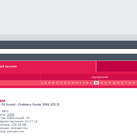
p3 музыка
саундтреки
1..9
A
B
C
D
E
F
G
H
I
J
K
L
M
N
O
P
Q
R
S
T
U
V
НИК
y Of Sound - Clubbers Guide 2006 (CD 2)
: MP3
лиза:
2006
ство композиций: 20
время звучания: 01:17:12
объём: 106.28 Mb
музыки: неизвестен
лов: неизвестен