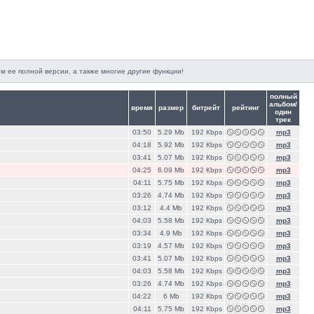
м ее полной версии, а также многие другие функции!
полный
альбом/
время
размер
битрейт
рейтинг
один
трек
03:50
5.29 Mb
192 Кbps
mp3
04:18
5.92 Mb
192 Кbps
mp3
03:41
5.07 Mb
192 Кbps
mp3
04:25
6.09 Mb
192 Кbps
mp3
04:11
5.75 Mb
192 Кbps
mp3
03:26
4.74 Mb
192 Кbps
mp3
03:12
4.4 Mb
192 Кbps
mp3
04:03
5.58 Mb
192 Кbps
mp3
03:34
4.9 Mb
192 Кbps
mp3
03:19
4.57 Mb
192 Кbps
mp3
03:41
5.07 Mb
192 Кbps
mp3
04:03
5.58 Mb
192 Кbps
mp3
03:26
4.74 Mb
192 Кbps
mp3
04:22
6 Mb
192 Кbps
mp3
04:11
5.75 Mb
192 Кbps
mp3