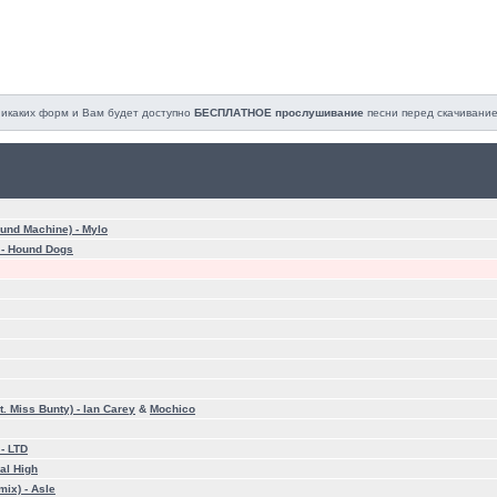
 никаких форм и Вам будет доступно
БЕСПЛАТНОЕ прослушивание
песни перед cкачивание
ound Machine) -
Mylo
 -
Hound Dogs
t. Miss Bunty) -
Ian Carey
&
Mochico
 -
LTD
al High
mix) -
Asle