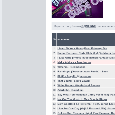
Зарегистрируйтесь в
ОДИН КЛИК
, не заполняя
№
название
1
Listen To Your Heart (Feat. Edmee) -
Dht
2
Doctor Pressure (Dirty Club Mix) (Vs Miami S
3
I Like Girls (Phunk Investigation Fantasy Mix)
4
Make A Move -
Joey Negro
5
Watchin -
Freemasons
6
Raindrops (Groovecutters Remix) -
Stunt
7
82-83 -
Angello
&
Ingrosso
8
That Sound -
Steve Lawler
9
White Horse -
Wonderland Avenue
10
Zdarlight -
Digitalism
11
Say What You Want (Ian Carey Vocal Mix) (Fea
12
Ive Got The Music In Me -
Boogie Pimps
13
Dont Go (Herd & Fitz Remix) (Feat. Jenna Lee)
14
Live For One Day (Haji & Emanuel Mix) -
Natur
15
Golden Sun (Seamus Haji & Paul Emanuel Re