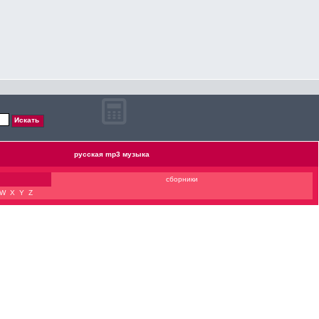
русская mp3 музыка
сборники
W
X
Y
Z