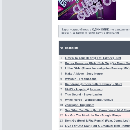
Зарегистрируйтесь в
ОДИН КЛИК
, не заполняя
версии, а также многие другие функции!
№
название
1
Listen To Your Heart (Feat. Edmee) -
Dht
2
Doctor Pressure (Dirty Club Mix) (Vs Miami S
3
I Like Girls (Phunk Investigation Fantasy Mix)
4
Make A Move -
Joey Negro
5
Watchin -
Freemasons
6
Raindrops (Groovecutters Remix) -
Stunt
7
82-83 -
Angello
&
Ingrosso
8
That Sound -
Steve Lawler
9
White Horse -
Wonderland Avenue
10
Zdarlight -
Digitalism
11
Say What You Want (Ian Carey Vocal Mix) (Fea
12
Ive Got The Music In Me -
Boogie Pimps
13
Dont Go (Herd & Fitz Remix) (Feat. Jenna Lee)
14
Live For One Day (Haji & Emanuel Mix) -
Natur