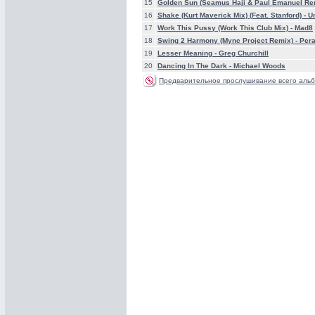
15
Golden Sun (Seamus Haji & Paul Emanuel Re
16
Shake (Kurt Maverick Mix) (Feat. Stanford) -
U
17
Work This Pussy (Work This Club Mix) -
Mad8
18
Swing 2 Harmony (Mync Project Remix) -
Per
19
Lesser Meaning -
Greg Churchill
20
Dancing In The Dark -
Michael Woods
Предварительное прослушивание всего альб