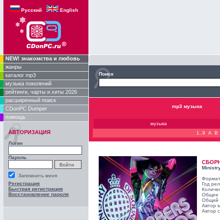
Русский
English
NEW! знакомства и любовь
жанры
Поиск
каталог mp3
музыка поколений
рейтинги, чарты и хиты 2026
расширенный поиск
mp3 музыка
CDonPC Dumper
помощь
музыка
АВТОРИЗАЦИЯ
1..9
A
B
Логин
Пароль
СБОР
Ministr
Запомнить меня
Формат
Регистрация
Год ре
Быстрая регистрация
Количе
Восстановление пароля
Общее 
Общий 
Автор 
Автор с