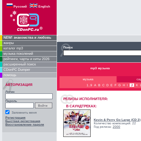
Русский
English
NEW! знакомства и любовь
жанры
Поиск
каталог mp3
музыка поколений
рейтинги, чарты и хиты 2026
расширенный поиск
mp3 музыка
CDonPC Dumper
помощь
музыка
са
АВТОРИЗАЦИЯ
1..9
A
B
C
D
E
F
G
H
I
J
K
Логин
РЕЛИЗЫ ИCПОЛНИТЕЛЯ:
Пароль
В САУНДТРЕКАХ:
Запомнить меня
Регистрация
Kevin & Perry Go Large (CD 2)
Быстрая регистрация
Количество композиций: 22
Восстановление пароля
Год релиза:
2000