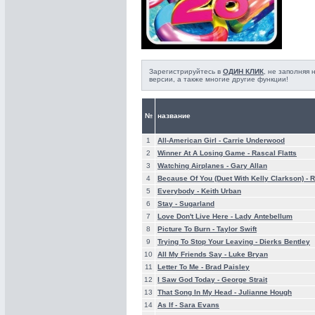
Зарегистрируйтесь в
ОДИН КЛИК
, не заполняя
версии, а также многие другие функции!
№
название
1
All-American Girl -
Carrie Underwood
2
Winner At A Losing Game -
Rascal Flatts
3
Watching Airplanes -
Gary Allan
4
Because Of You (Duet With Kelly Clarkson) -
R
5
Everybody -
Keith Urban
6
Stay -
Sugarland
7
Love Don't Live Here -
Lady Antebellum
8
Picture To Burn -
Taylor Swift
9
Trying To Stop Your Leaving -
Dierks Bentley
10
All My Friends Say -
Luke Bryan
11
Letter To Me -
Brad Paisley
12
I Saw God Today -
George Strait
13
That Song In My Head -
Julianne Hough
14
As If -
Sara Evans