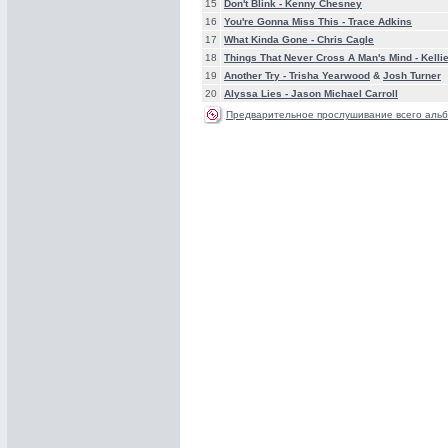
15
Don't Blink -
Kenny Chesney
16
You're Gonna Miss This -
Trace Adkins
17
What Kinda Gone -
Chris Cagle
18
Things That Never Cross A Man's Mind -
Kelli
19
Another Try -
Trisha Yearwood
&
Josh Turner
20
Alyssa Lies -
Jason Michael Carroll
Предварительное прослушивание всего альб