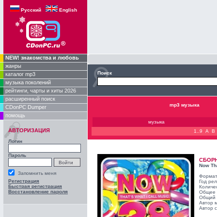
Русский
English
NEW! знакомства и любовь
жанры
Поиск
каталог mp3
музыка поколений
рейтинги, чарты и хиты 2026
расширенный поиск
mp3 музыка
CDonPC Dumper
помощь
музыка
АВТОРИЗАЦИЯ
1..9
A
B
Логин
Пароль
СБОР
Now Tha
Запомнить меня
Формат
Регистрация
Год ре
Быстрая регистрация
Количе
Восстановление пароля
Общее 
Общий 
Автор 
Автор с