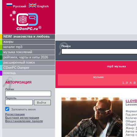
Русский
English
NEW! знакомства и любовь
жанры
Поиск
каталог mp3
музыка поколений
рейтинги, чарты и хиты 2026
расширенный поиск
mp3 музыка
CDonPC Dumper
помощь
музыка
АВТОРИЗАЦИЯ
1..9
A
B
Логин
Пароль
LLOY
Lesson
Запомнить меня
Формат
Регистрация
Год ре
Быстрая регистрация
Количе
Восстановление пароля
Общее 
Общий 
Жанр:
Автор 
Автор с