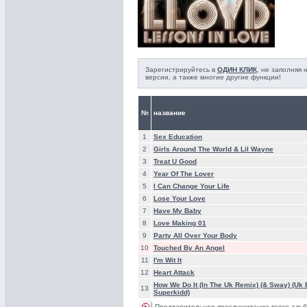
Зарегистрируйтесь в
ОДИН КЛИК
, не заполняя
версии, а также многие другие функции!
№
название
1
Sex Education
2
Girls Around The World & Lil Wayne
3
Treat U Good
4
Year Of The Lover
5
I Can Change Your Life
6
Lose Your Love
7
Have My Baby
8
Love Making 01
9
Party All Over Your Body
10
Touched By An Angel
11
I'm Wit It
12
Heart Attack
How We Do It (In The Uk Remix) (& Sway) (Uk
13
Superkidd)
Предварительное прослушивание всего альб