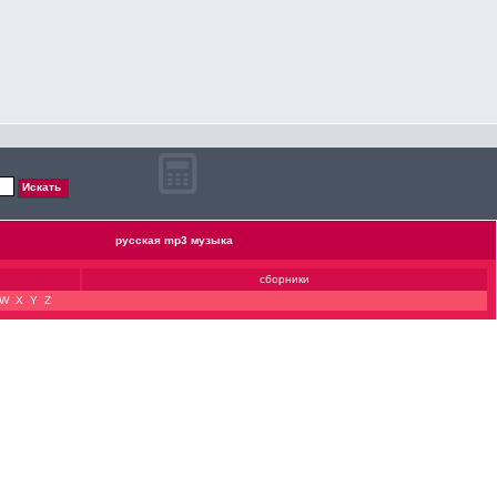
русская mp3 музыка
сборники
W
X
Y
Z