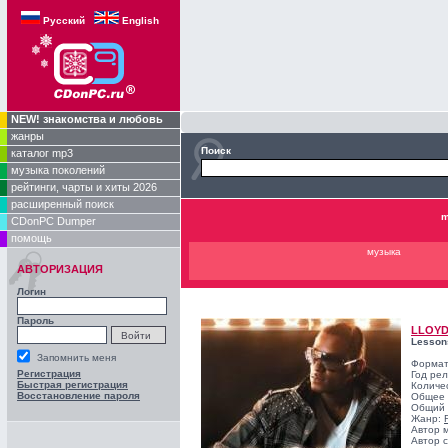
Русский
English
NEW! знакомства и любовь
жанры
Поиск
каталог mp3
музыка поколений
рейтинги, чарты и хиты 2026
расширенный поиск
m
CDonPC Dumper
помощь
музыка
АВТОРИЗАЦИЯ
Логин
Пароль
LLOY
Lesson
Запомнить меня
Формат
Регистрация
Год ре
Быстрая регистрация
Количе
Восстановление пароля
Общее 
Общий 
Жанр:
Автор 
Автор с