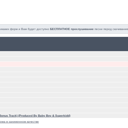
 никаких форм и Вам будет доступно
БЕСПЛАТНОЕ прослушивание
песни перед cкачивание
 Bonus Track) (Produced By Baby Boy & Superkidd)
ома в заниженном качестве