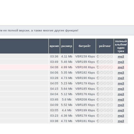
м ее полной версии, а также многие другие функции!
полный
альбом/
время
размер
битрейт
рейтинг
один
трек
03:36
4.11 Mb
VBR159 Кbps
mp3
03:49
5.46 Mb
VBR199 Кbps
mp3
04:08
4.99 Mb
VBR168 Кbps
mp3
04:06
5.35 Mb
VBR182 Кbps
mp3
03:28
4.73 Mb
VBR190 Кbps
mp3
04:05
5.23 Mb
VBR179 Кbps
mp3
04:15
5.64 Mb
VBR185 Кbps
mp3
04:04
5.12 Mb
VBR176 Кbps
mp3
03:46
5.6 Mb
VBR208 Кbps
mp3
04:09
5.52 Mb
VBR185 Кbps
mp3
03:05
4.4 Mb
VBR199 Кbps
mp3
03:23
4.36 Mb
VBR179 Кbps
mp3
03:38
4.72 Mb
VBR181 Кbps
mp3