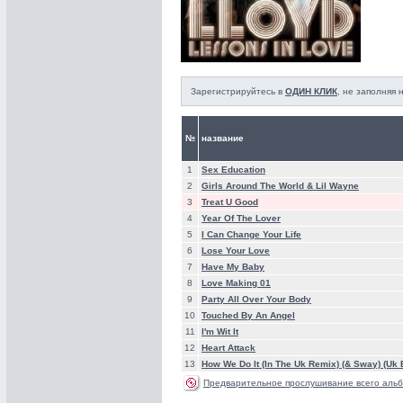
Зарегистрируйтесь в
ОДИН КЛИК
, не заполняя
№
название
1
Sex Education
2
Girls Around The World & Lil Wayne
3
Treat U Good
4
Year Of The Lover
5
I Can Change Your Life
6
Lose Your Love
7
Have My Baby
8
Love Making 01
9
Party All Over Your Body
10
Touched By An Angel
11
I'm Wit It
12
Heart Attack
13
How We Do It (In The Uk Remix) (& Sway) (Uk
Предварительное прослушивание всего альб