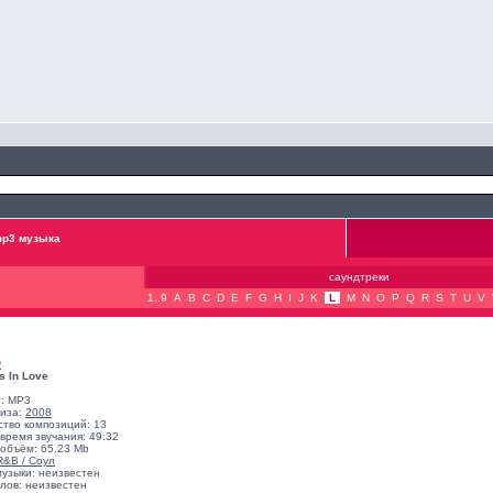
p3 музыка
саундтреки
1..9
A
B
C
D
E
F
G
H
I
J
K
L
M
N
O
P
Q
R
S
T
U
V
D
s In Love
: MP3
лиза:
2008
ство композиций: 13
время звучания: 49:32
объём: 65.23 Mb
R&B / Соул
музыки: неизвестен
лов: неизвестен