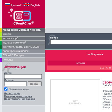
Русский
English
NEW! знакомства и любовь
жанры
Поиск
каталог mp3
музыка поколений
рейтинги, чарты и хиты 2026
расширенный поиск
mp3 музыка
CDonPC Dumper
помощь
музыка
АВТОРИЗАЦИЯ
1..9
A
B
Логин
Пароль
СБОР
Cali Ca
Запомнить меня
Формат
Регистрация
Год ре
Быстрая регистрация
Количе
Восстановление пароля
Общее 
Общий 
Автор 
Автор с