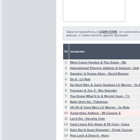
Зарегистрируйтесь в
ОДИН КЛИК
, не заполняя
версии, а также многие другие функции!
№
название
1
West Coast Voodoo & Tha Game -
Wc
2
International Players Anthem & Outcast -
Unk
3
Speaker & Snoop Akon -
David Banner
4
Do It -
Lil Rob
5
Da Hard Way & Juelz Santana Lil Wayne -
Ya 
6
Freeway & Jay Z -
Big Spender
7
You Know What It Is & Wyclef Jean -
T.I.
8
Baby Dont Go -
Fabolous
9
Uh Oh & Yung Merc Lil Wayne -
Ja Rule
10
Sumertime Anthem -
Mr.Capone E
11
Let It Go -
Keysha Cole
12
Cant Leave Em Alone & 50 Cent -
Ciara
13
Doin Dat & Sean Kingston -
Clyde Carson
14
Pop Lock & Drop It -
Huey