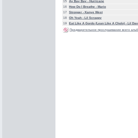
15
Ay Bay Bay -
Hurricane
16
How Do I Breathe -
Mario
17
Stronger -
Kanye West
18
Oh Yeah -
Lil Scrappy
19
Eat Like A Gordo (Lean Like A Cholo) -
Lil Da
Предварительное прослушивание всего альб