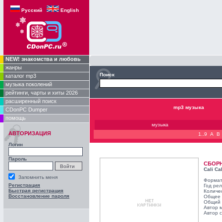
Русский
English
NEW! знакомства и любовь
жанры
Поиск
каталог mp3
музыка поколений
рейтинги, чарты и хиты 2026
расширенный поиск
mp3 музыка
CDonPC Dumper
помощь
музыка
АВТОРИЗАЦИЯ
1..9
A
B
Логин
Пароль
СБОР
Cali Ca
Запомнить меня
Формат
Регистрация
Год ре
Быстрая регистрация
Количе
Восстановление пароля
Общее 
Общий 
Автор 
Автор с