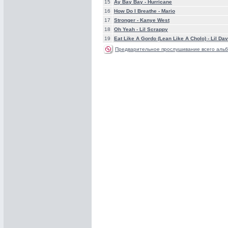
15
Ay Bay Bay -
Hurricane
16
How Do I Breathe -
Mario
17
Stronger -
Kanye West
18
Oh Yeah -
Lil Scrappy
19
Eat Like A Gordo (Lean Like A Cholo) -
Lil Da
Предварительное прослушивание всего альб