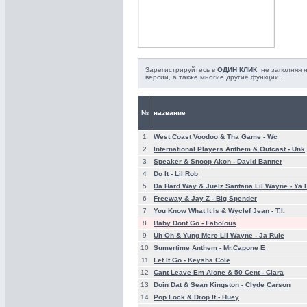
Зарегистрируйтесь в
ОДИН КЛИК
, не заполняя
версии, а также многие другие функции!
№
название
1
West Coast Voodoo & Tha Game -
Wc
2
International Players Anthem & Outcast -
Unk
3
Speaker & Snoop Akon -
David Banner
4
Do It -
Lil Rob
5
Da Hard Way & Juelz Santana Lil Wayne -
Ya 
6
Freeway & Jay Z -
Big Spender
7
You Know What It Is & Wyclef Jean -
T.I.
8
Baby Dont Go -
Fabolous
9
Uh Oh & Yung Merc Lil Wayne -
Ja Rule
10
Sumertime Anthem -
Mr.Capone E
11
Let It Go -
Keysha Cole
12
Cant Leave Em Alone & 50 Cent -
Ciara
13
Doin Dat & Sean Kingston -
Clyde Carson
14
Pop Lock & Drop It -
Huey