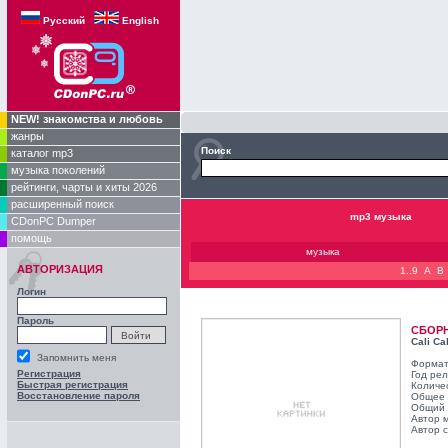
Русский
English
NEW! знакомства и любовь
жанры
Поиск
каталог mp3
музыка поколений
рейтинги, чарты и хиты 2026
расширенный поиск
mp3 музыка
CDonPC Dumper
помощь
музыка
АВТОРИЗАЦИЯ
1..9
A
B
Логин
Пароль
СБОР
Cali Ca
Запомнить меня
Формат
Регистрация
Год ре
Быстрая регистрация
Количе
Восстановление пароля
Общее 
Общий 
Автор 
Автор с