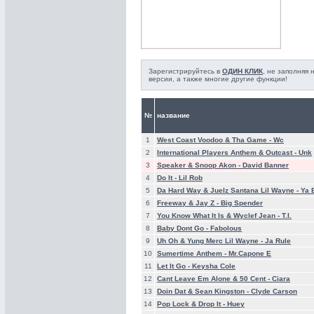
Зарегистрируйтесь в
ОДИН КЛИК
, не заполняя
версии, а также многие другие функции!
№
название
1
West Coast Voodoo & Tha Game -
Wc
2
International Players Anthem & Outcast -
Unk
3
Speaker & Snoop Akon -
David Banner
4
Do It -
Lil Rob
5
Da Hard Way & Juelz Santana Lil Wayne -
Ya 
6
Freeway & Jay Z -
Big Spender
7
You Know What It Is & Wyclef Jean -
T.I.
8
Baby Dont Go -
Fabolous
9
Uh Oh & Yung Merc Lil Wayne -
Ja Rule
10
Sumertime Anthem -
Mr.Capone E
11
Let It Go -
Keysha Cole
12
Cant Leave Em Alone & 50 Cent -
Ciara
13
Doin Dat & Sean Kingston -
Clyde Carson
14
Pop Lock & Drop It -
Huey