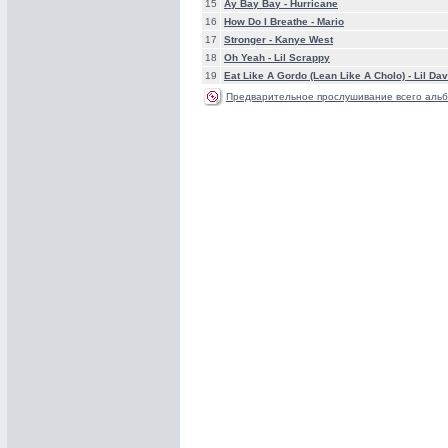
15
Ay Bay Bay -
Hurricane
16
How Do I Breathe -
Mario
17
Stronger -
Kanye West
18
Oh Yeah -
Lil Scrappy
19
Eat Like A Gordo (Lean Like A Cholo) -
Lil Da
Предварительное прослушивание всего альб