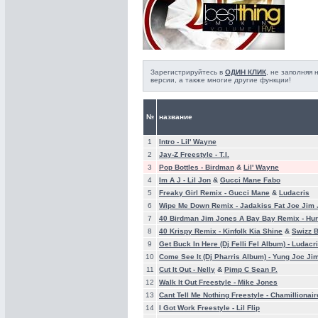
Зарегистрируйтесь в
ОДИН КЛИК
, не заполняя
версии, а также многие другие функции!
№
название
1
Intro -
Lil' Wayne
2
Jay-Z Freestyle -
T.I.
3
Pop Bottles -
Birdman
&
Lil' Wayne
4
Im A J -
Lil Jon
&
Gucci Mane Fabo
5
Freaky Girl Remix -
Gucci Mane
&
Ludacris
6
Wipe Me Down Remix -
Jadakiss Fat Joe Jim
7
40 Birdman Jim Jones A Bay Bay Remix -
Hur
8
40 Krispy Remix -
Kinfolk Kia Shine
&
Swizz 
9
Get Buck In Here (Dj Felli Fel Album) -
Ludacri
10
Come See It (Dj Pharris Album) -
Yung Joc Ji
11
Cut It Out -
Nelly
&
Pimp C Sean P.
12
Walk It Out Freestyle -
Mike Jones
13
Cant Tell Me Nothing Freestyle -
Chamillionair
14
I Got Work Freestyle -
Lil Flip