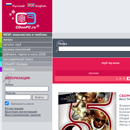
Русский
English
NEW! знакомства и любовь
жанры
Поиск
каталог mp3
музыка поколений
рейтинги, чарты и хиты 2026
расширенный поиск
mp3 музыка
CDonPC Dumper
помощь
музыка
АВТОРИЗАЦИЯ
1..9
A
B
Логин
Пароль
СБОР
Best Th
Запомнить меня
Формат
Регистрация
Год ре
Быстрая регистрация
Количе
Восстановление пароля
Общее 
Общий 
Автор 
Автор с