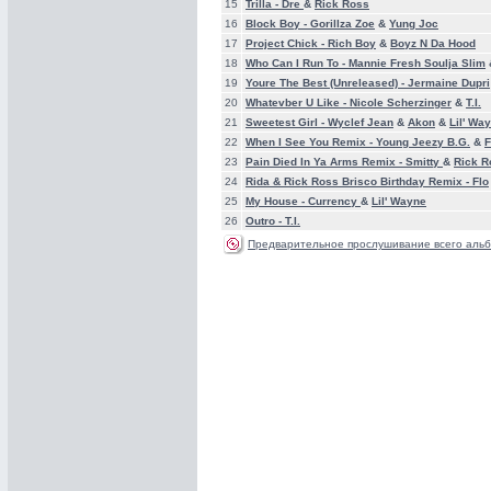
15
Trilla -
Dre
&
Rick Ross
16
Block Boy -
Gorillza Zoe
&
Yung Joc
17
Project Chick -
Rich Boy
&
Boyz N Da Hood
18
Who Can I Run To -
Mannie Fresh Soulja Slim
19
Youre The Best (Unreleased) -
Jermaine Dupri
20
Whatevber U Like -
Nicole Scherzinger
&
T.I.
21
Sweetest Girl -
Wyclef Jean
&
Akon
&
Lil' Wa
22
When I See You Remix -
Young Jeezy B.G.
&
F
23
Pain Died In Ya Arms Remix -
Smitty
&
Rick R
24
Rida & Rick Ross Brisco Birthday Remix -
Flo
25
My House -
Currency
&
Lil' Wayne
26
Outro -
T.I.
Предварительное прослушивание всего альб