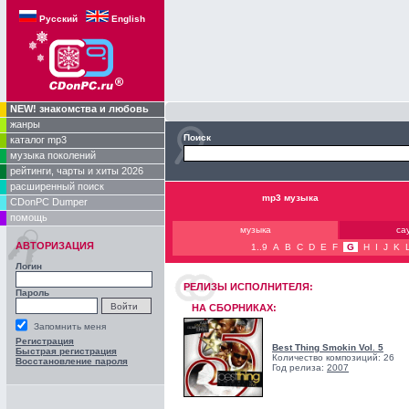
Русский
English
NEW! знакомства и любовь
жанры
Поиск
каталог mp3
музыка поколений
рейтинги, чарты и хиты 2026
расширенный поиск
mp3 музыка
CDonPC Dumper
помощь
музыка
са
АВТОРИЗАЦИЯ
1..9
A
B
C
D
E
F
G
H
I
J
K
Логин
РЕЛИЗЫ ИCПОЛНИТЕЛЯ:
Пароль
НА СБОРНИКАХ:
Запомнить меня
Регистрация
Best Thing Smokin Vol. 5
Быстрая регистрация
Количество композиций: 26
Восстановление пароля
Год релиза:
2007