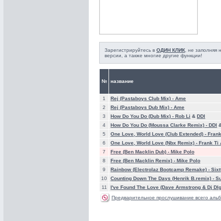
Зарегистрируйтесь в
ОДИН КЛИК
, не заполняя
версии, а также многие другие функции!
№
название
1
Rej (Pastaboys Club Mix) -
Ame
2
Rej (Pastaboys Dub Mix) -
Ame
3
How Do You Do (Dub Mix) -
Rob Li
&
DDl
4
How Do You Do (Moussa Clarke Remix) -
DDl
5
One Love, World Love (Club Extended) -
Frank
6
One Love, World Love (Nbx Remix) -
Frank Ti
7
Free (Ben Macklin Dub) -
Mike Polo
8
Free (Ben Macklin Remix) -
Mike Polo
9
Rainbow (Electrolaz Bootcamp Remake) -
Sixt
10
Counting Down The Days (Henrik B.remix) -
Su
11
I've Found The Love (Dave Armstrong & Dj Dlg
Предварительное прослушивание всего альб