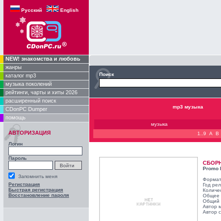
Русский
English
NEW! знакомства и любовь
жанры
Поиск
каталог mp3
музыка поколений
рейтинги, чарты и хиты 2026
расширенный поиск
mp3 музыка
CDonPC Dumper
помощь
музыка
АВТОРИЗАЦИЯ
1..9
A
B
Логин
Пароль
СБОР
Promo 
Запомнить меня
Формат
Регистрация
Год ре
Быстрая регистрация
Количе
Восстановление пароля
Общее 
Общий 
Автор 
Автор с