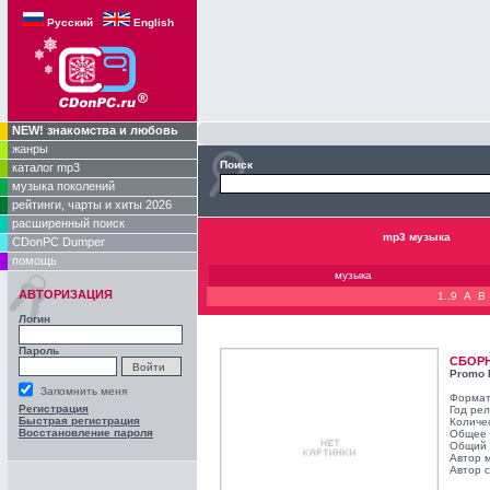
Русский
English
NEW! знакомства и любовь
жанры
Поиск
каталог mp3
музыка поколений
рейтинги, чарты и хиты 2026
расширенный поиск
mp3 музыка
CDonPC Dumper
помощь
музыка
АВТОРИЗАЦИЯ
1..9
A
B
Логин
Пароль
СБОР
Promo 
Запомнить меня
Формат
Регистрация
Год ре
Быстрая регистрация
Количе
Восстановление пароля
Общее 
Общий 
Автор 
Автор с