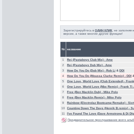
Зарегистрируйтесь в
ОДИН КЛИК
, не заполняя
версии, а также многие другие функции!
№
название
1
Rej (Pastaboys Club Mix) -
Ame
2
Rej (Pastaboys Dub Mix) -
Ame
3
How Do You Do (Dub Mix) -
Rob Li
&
DDl
4
How Do You Do (Moussa Clarke Remix) -
DDl
5
One Love, World Love (Club Extended) -
Frank
6
One Love, World Love (Nbx Remix) -
Frank Ti
7
Free (Ben Macklin Dub) -
Mike Polo
8
Free (Ben Macklin Remix) -
Mike Polo
9
Rainbow (Electrolaz Bootcamp Remake) -
Sixt
10
Counting Down The Days (Henrik B.remix) -
Su
11
I've Found The Love (Dave Armstrong & Dj Dlg
Предварительное прослушивание всего альб