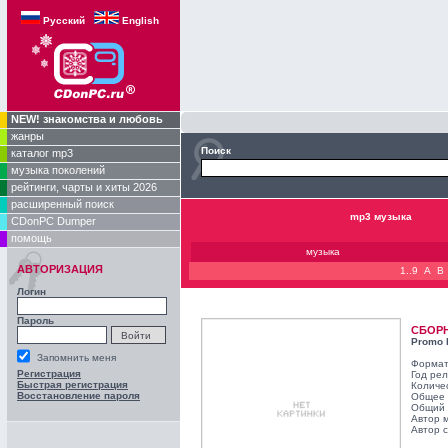
Русский
English
NEW! знакомства и любовь
жанры
Поиск
каталог mp3
музыка поколений
рейтинги, чарты и хиты 2026
расширенный поиск
mp3 музыка
CDonPC Dumper
помощь
музыка
АВТОРИЗАЦИЯ
1..9
A
B
Логин
Пароль
СБОР
Promo 
Запомнить меня
Формат
Регистрация
Год ре
Быстрая регистрация
Количе
Восстановление пароля
Общее 
Общий 
Автор 
Автор с