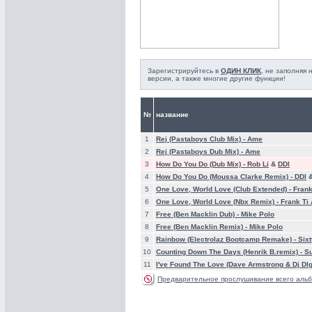
Зарегистрируйтесь в
ОДИН КЛИК
, не заполняя
версии, а также многие другие функции!
№
название
1
Rej (Pastaboys Club Mix) -
Ame
2
Rej (Pastaboys Dub Mix) -
Ame
3
How Do You Do (Dub Mix) -
Rob Li
&
DDl
4
How Do You Do (Moussa Clarke Remix) -
DDl
5
One Love, World Love (Club Extended) -
Frank
6
One Love, World Love (Nbx Remix) -
Frank Ti
7
Free (Ben Macklin Dub) -
Mike Polo
8
Free (Ben Macklin Remix) -
Mike Polo
9
Rainbow (Electrolaz Bootcamp Remake) -
Sixt
10
Counting Down The Days (Henrik B.remix) -
Su
11
I've Found The Love (Dave Armstrong & Dj Dlg
Предварительное прослушивание всего альб