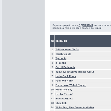
Зарегистрируйтесь в
ОДИН КЛИК
, не заполняя
версии, а также многие другие функции!
№
название
1
Tell Me When To Go
2
Touch On Me
3
Tycoonin
4
3 Freaks
5
Can U Believe It
6
Yu Know What I'm Talking About
7
Hatin On A Playa
8
Fuck Wit It Tuff
9
I'm In Love With A Ripper
10
From The Bay
11
Hyphy (Remix)
12
Feeling Myself
13
Club Talk
14
White Tee, Blue Jeans And Nike