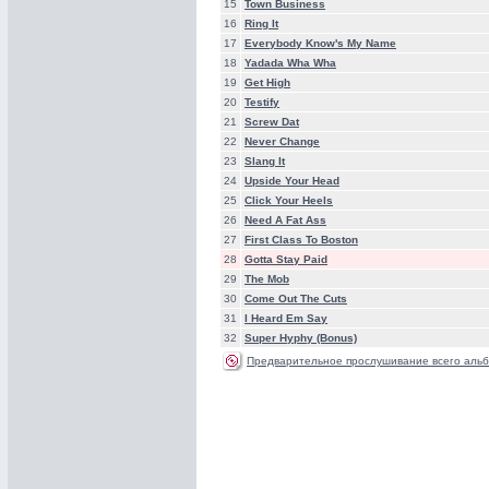
15
Town Business
16
Ring It
17
Everybody Know's My Name
18
Yadada Wha Wha
19
Get High
20
Testify
21
Screw Dat
22
Never Change
23
Slang It
24
Upside Your Head
25
Click Your Heels
26
Need A Fat Ass
27
First Class To Boston
28
Gotta Stay Paid
29
The Mob
30
Come Out The Cuts
31
I Heard Em Say
32
Super Hyphy (Bonus)
Предварительное прослушивание всего альб