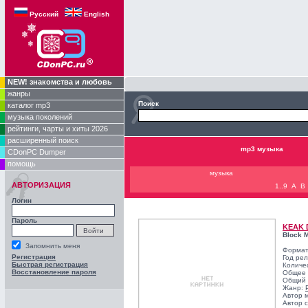
Русский
English
NEW! знакомства и любовь
жанры
Поиск
каталог mp3
музыка поколений
рейтинги, чарты и хиты 2026
расширенный поиск
mp3 музыка
CDonPC Dumper
помощь
музыка
АВТОРИЗАЦИЯ
1..9
A
B
Логин
Пароль
KEAK 
Block 
Запомнить меня
Формат
Регистрация
Год ре
Быстрая регистрация
Количе
Восстановление пароля
Общее 
Общий 
Жанр:
Автор 
Автор с