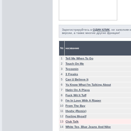
Зарегистрируйтесь в
ОДИН КЛИК
, не заполняя
версии, а также многие другие функции!
№
название
1
Tell Me When To Go
2
Touch On Me
3
Tycoonin
4
3 Freaks
5
Can U Believe It
6
Yu Know What I'm Talking About
7
Hatin On A Playa
8
Fuck Wit It Tuff
9
I'm In Love With A Ripper
10
From The Bay
11
Hyphy (Remix)
12
Feeling Myself
13
Club Talk
14
White Tee, Blue Jeans And Nike