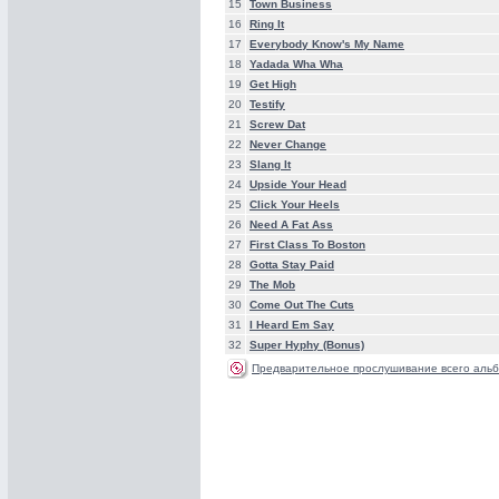
15
Town Business
16
Ring It
17
Everybody Know's My Name
18
Yadada Wha Wha
19
Get High
20
Testify
21
Screw Dat
22
Never Change
23
Slang It
24
Upside Your Head
25
Click Your Heels
26
Need A Fat Ass
27
First Class To Boston
28
Gotta Stay Paid
29
The Mob
30
Come Out The Cuts
31
I Heard Em Say
32
Super Hyphy (Bonus)
Предварительное прослушивание всего альб