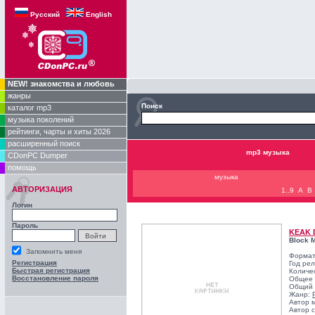
Русский
English
NEW! знакомства и любовь
жанры
Поиск
каталог mp3
музыка поколений
рейтинги, чарты и хиты 2026
расширенный поиск
mp3 музыка
CDonPC Dumper
помощь
музыка
АВТОРИЗАЦИЯ
1..9
A
B
Логин
Пароль
KEAK 
Block 
Запомнить меня
Формат
Регистрация
Год ре
Быстрая регистрация
Количе
Восстановление пароля
Общее 
Общий 
Жанр:
Автор 
Автор с