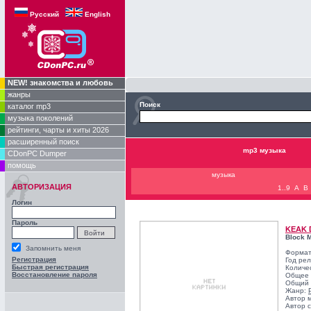
Русский
English
NEW! знакомства и любовь
жанры
Поиск
каталог mp3
музыка поколений
рейтинги, чарты и хиты 2026
расширенный поиск
mp3 музыка
CDonPC Dumper
помощь
музыка
АВТОРИЗАЦИЯ
1..9
A
B
Логин
Пароль
KEAK 
Block 
Запомнить меня
Формат
Регистрация
Год ре
Быстрая регистрация
Количе
Восстановление пароля
Общее 
Общий 
Жанр:
Автор 
Автор с