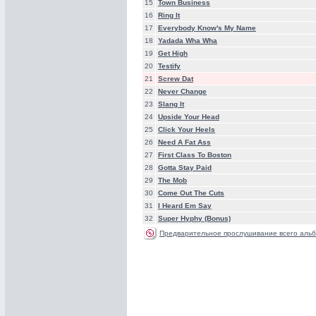
15
Town Business
16
Ring It
17
Everybody Know's My Name
18
Yadada Wha Wha
19
Get High
20
Testify
21
Screw Dat
22
Never Change
23
Slang It
24
Upside Your Head
25
Click Your Heels
26
Need A Fat Ass
27
First Class To Boston
28
Gotta Stay Paid
29
The Mob
30
Come Out The Cuts
31
I Heard Em Say
32
Super Hyphy (Bonus)
Предварительное прослушивание всего альб