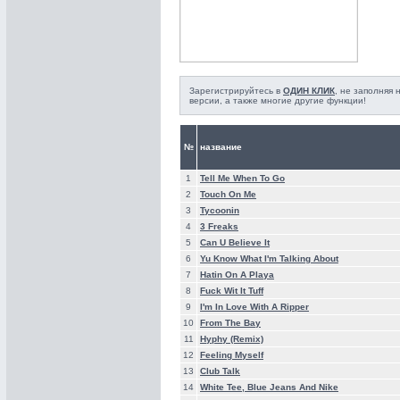
Зарегистрируйтесь в
ОДИН КЛИК
, не заполняя
версии, а также многие другие функции!
№
название
1
Tell Me When To Go
2
Touch On Me
3
Tycoonin
4
3 Freaks
5
Can U Believe It
6
Yu Know What I'm Talking About
7
Hatin On A Playa
8
Fuck Wit It Tuff
9
I'm In Love With A Ripper
10
From The Bay
11
Hyphy (Remix)
12
Feeling Myself
13
Club Talk
14
White Tee, Blue Jeans And Nike