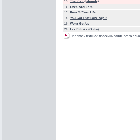
15
The Visit (Interude)
16
Eyes And Ears
17
Rest Of Your Life
18
You Got That Love Again
19
Won't Get Up
20
Last Stroke (Outro)
Предварительное прослушивание всего альб