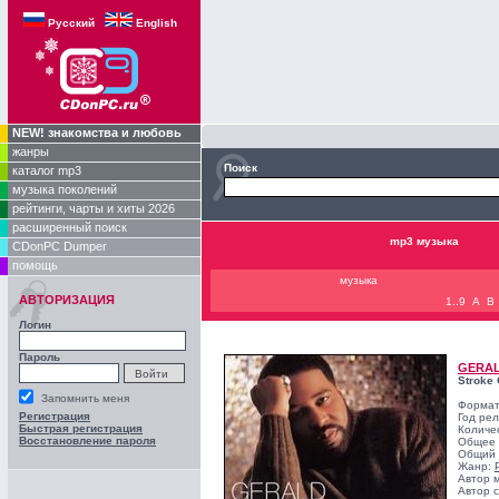
Русский
English
NEW! знакомства и любовь
жанры
Поиск
каталог mp3
музыка поколений
рейтинги, чарты и хиты 2026
расширенный поиск
mp3 музыка
CDonPC Dumper
помощь
музыка
АВТОРИЗАЦИЯ
1..9
A
B
Логин
Пароль
GERAL
Stroke 
Запомнить меня
Формат
Регистрация
Год ре
Быстрая регистрация
Количе
Восстановление пароля
Общее 
Общий 
Жанр:
Автор 
Автор с