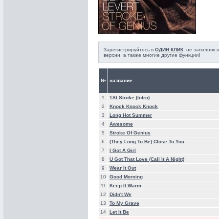
Зарегистрируйтесь в
ОДИН КЛИК
, не заполняя
версии, а также многие другие функции!
№
название
1
1St Stroke (Intro)
2
Knock Knock Knock
3
Long Hot Summer
4
Awesome
5
Stroke Of Genius
6
(They Long To Be) Close To You
7
I Got A Girl
8
U Got That Love (Call It A Night)
9
Wear It Out
10
Good Morning
11
Keep It Warm
12
Didn't We
13
To My Grave
14
Let It Be