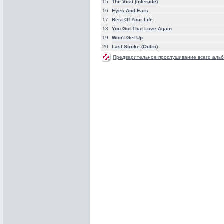
15
The Visit (Interude)
16
Eyes And Ears
17
Rest Of Your Life
18
You Got That Love Again
19
Won't Get Up
20
Last Stroke (Outro)
Предварительное прослушивание всего альб