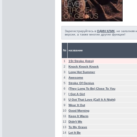
Зарегистрируйтесь в
ОДИН КЛИК
, не заполняя
версии, а также многие другие функции!
№
название
1
1St Stroke (Intro)
2
Knock Knock Knock
3
Long Hot Summer
4
Awesome
5
Stroke Of Genius
6
(They Long To Be) Close To You
7
I Got A Girl
8
U Got That Love (Call It A Night)
9
Wear It Out
10
Good Morning
11
Keep It Warm
12
Didn't We
13
To My Grave
14
Let It Be