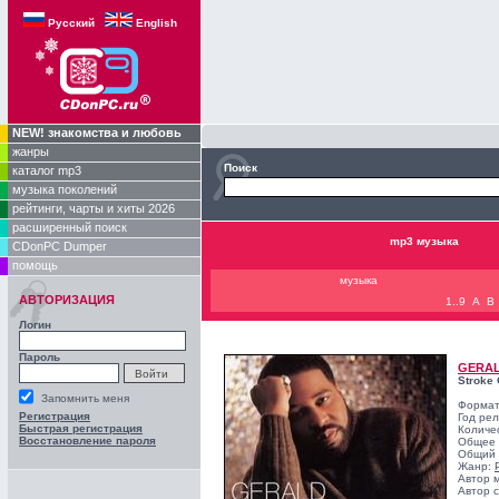
Русский
English
NEW! знакомства и любовь
жанры
Поиск
каталог mp3
музыка поколений
рейтинги, чарты и хиты 2026
расширенный поиск
mp3 музыка
CDonPC Dumper
помощь
музыка
АВТОРИЗАЦИЯ
1..9
A
B
Логин
Пароль
GERAL
Stroke 
Запомнить меня
Формат
Регистрация
Год ре
Быстрая регистрация
Количе
Восстановление пароля
Общее 
Общий 
Жанр:
Автор 
Автор с