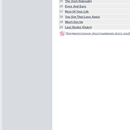
15
The Visit (Interude)
16
Eyes And Ears
17
Rest Of Your Life
18
You Got That Love Again
19
Won't Get Up
20
Last Stroke (Outro)
Предварительное прослушивание всего альб