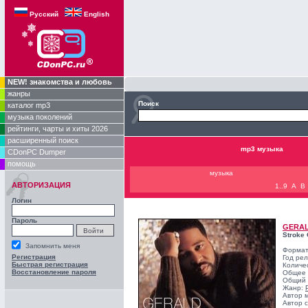
Русский
English
NEW! знакомства и любовь
жанры
Поиск
каталог mp3
музыка поколений
рейтинги, чарты и хиты 2026
расширенный поиск
mp3 музыка
CDonPC Dumper
помощь
музыка
АВТОРИЗАЦИЯ
1..9
A
B
Логин
Пароль
GERAL
Stroke 
Запомнить меня
Формат
Регистрация
Год ре
Быстрая регистрация
Количе
Восстановление пароля
Общее 
Общий 
Жанр:
Автор 
Автор с