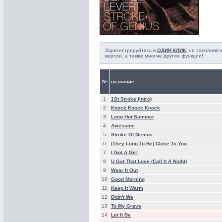
Зарегистрируйтесь в
ОДИН КЛИК
, не заполняя
версии, а также многие другие функции!
№
название
1
1St Stroke (Intro)
2
Knock Knock Knock
3
Long Hot Summer
4
Awesome
5
Stroke Of Genius
6
(They Long To Be) Close To You
7
I Got A Girl
8
U Got That Love (Call It A Night)
9
Wear It Out
10
Good Morning
11
Keep It Warm
12
Didn't We
13
To My Grave
14
Let It Be