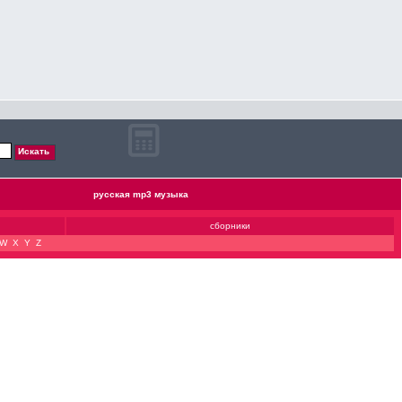
русская mp3 музыка
сборники
W
X
Y
Z