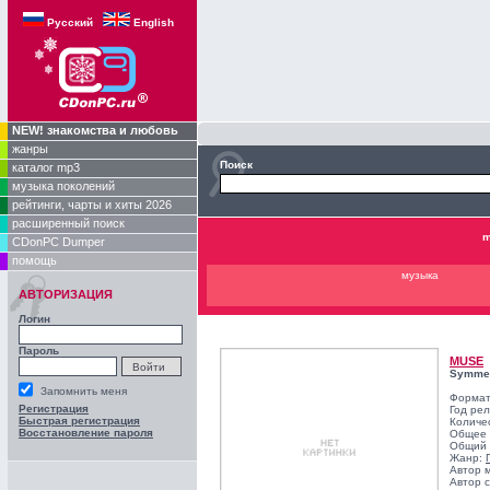
Русский
English
NEW! знакомства и любовь
жанры
Поиск
каталог mp3
музыка поколений
рейтинги, чарты и хиты 2026
расширенный поиск
m
CDonPC Dumper
помощь
музыка
АВТОРИЗАЦИЯ
Логин
Пароль
MUSE
Symmet
Запомнить меня
Формат
Регистрация
Год ре
Быстрая регистрация
Количе
Восстановление пароля
Общее 
Общий 
Жанр:
Автор 
Автор с