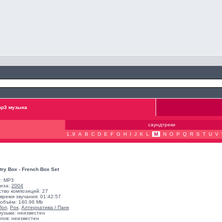
p3 музыка
саундтреки
1..9
A
B
C
D
E
F
G
H
I
J
K
L
M
N
O
P
Q
R
S
T
U
V
ry Box - French Box Set
: MP3
лиза:
2004
ство композиций: 27
время звучания: 01:42:57
объём: 140.96 Mb
Поп
,
Рок
,
Алтернатива / Панк
музыки: неизвестен
лов: неизвестен