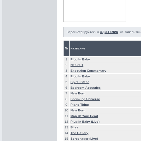
Зарегистрируйтесь в
ОДИН КЛИК
, не заполняя
№
название
1
Plug In Baby
2
Nature 1
3
Execution Commentary
4
Plug In Baby
5
Spiral Static
6
Bedroom Acoustics
7
New Born
8
Shrinking Universe
9
Piano Thing
10
New Born
11
Map Of Your Head
12
Plug In Baby (Live)
13
Bliss
14
The Gallery
15
Screenager (Live)