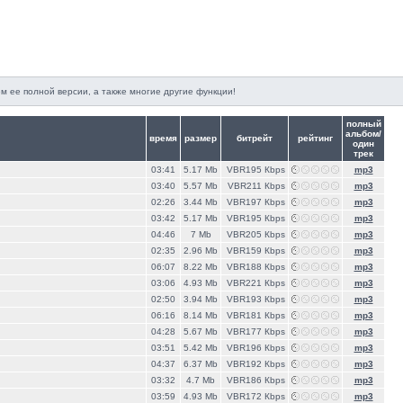
м ее полной версии, а также многие другие функции!
полный
альбом/
время
размер
битрейт
рейтинг
один
трек
03:41
5.17 Mb
VBR195 Кbps
mp3
03:40
5.57 Mb
VBR211 Кbps
mp3
02:26
3.44 Mb
VBR197 Кbps
mp3
03:42
5.17 Mb
VBR195 Кbps
mp3
04:46
7 Mb
VBR205 Кbps
mp3
02:35
2.96 Mb
VBR159 Кbps
mp3
06:07
8.22 Mb
VBR188 Кbps
mp3
03:06
4.93 Mb
VBR221 Кbps
mp3
02:50
3.94 Mb
VBR193 Кbps
mp3
06:16
8.14 Mb
VBR181 Кbps
mp3
04:28
5.67 Mb
VBR177 Кbps
mp3
03:51
5.42 Mb
VBR196 Кbps
mp3
04:37
6.37 Mb
VBR192 Кbps
mp3
03:32
4.7 Mb
VBR186 Кbps
mp3
03:59
4.93 Mb
VBR172 Кbps
mp3