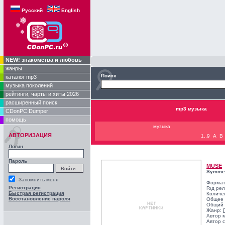
Русский
English
NEW! знакомства и любовь
жанры
Поиск
каталог mp3
музыка поколений
рейтинги, чарты и хиты 2026
расширенный поиск
mp3 музыка
CDonPC Dumper
помощь
музыка
АВТОРИЗАЦИЯ
1..9
A
B
Логин
Пароль
MUSE
Symmet
Запомнить меня
Формат
Регистрация
Год ре
Быстрая регистрация
Количе
Восстановление пароля
Общее 
Общий 
Жанр:
Автор 
Автор с