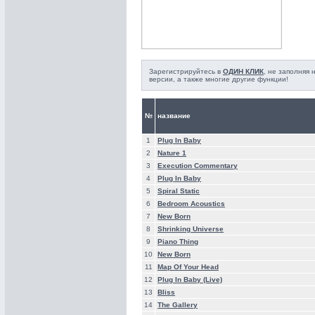
Зарегистрируйтесь в
ОДИН КЛИК
, не заполняя
версии, а также многие другие функции!
№
название
1
Plug In Baby
2
Nature 1
3
Execution Commentary
4
Plug In Baby
5
Spiral Static
6
Bedroom Acoustics
7
New Born
8
Shrinking Universe
9
Piano Thing
10
New Born
11
Map Of Your Head
12
Plug In Baby (Live)
13
Bliss
14
The Gallery