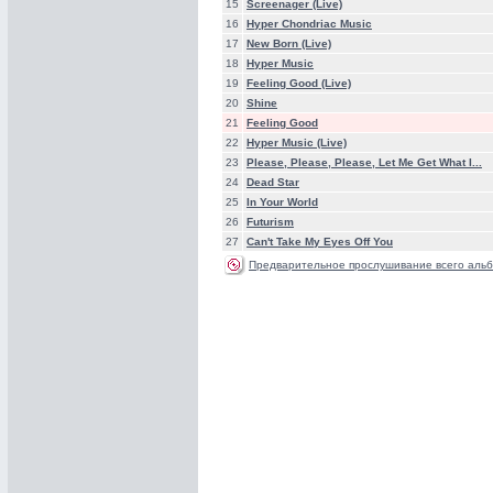
15
Screenager (Live)
16
Hyper Chondriac Music
17
New Born (Live)
18
Hyper Music
19
Feeling Good (Live)
20
Shine
21
Feeling Good
22
Hyper Music (Live)
23
Please, Please, Please, Let Me Get What I...
24
Dead Star
25
In Your World
26
Futurism
27
Can't Take My Eyes Off You
Предварительное прослушивание всего альб