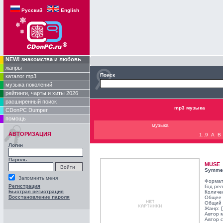
Русский
English
NEW! знакомства и любовь
жанры
Поиск
каталог mp3
музыка поколений
рейтинги, чарты и хиты 2026
расширенный поиск
mp3 музыка
CDonPC Dumper
помощь
музыка
АВТОРИЗАЦИЯ
1..9
A
B
Логин
Пароль
MUSE
Symmet
Запомнить меня
Формат
Регистрация
Год ре
Быстрая регистрация
Количе
Восстановление пароля
Общее 
Общий 
Жанр:
Автор 
Автор с