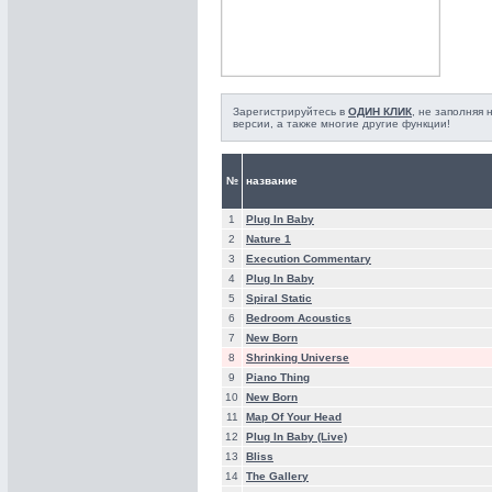
Зарегистрируйтесь в
ОДИН КЛИК
, не заполняя
версии, а также многие другие функции!
№
название
1
Plug In Baby
2
Nature 1
3
Execution Commentary
4
Plug In Baby
5
Spiral Static
6
Bedroom Acoustics
7
New Born
8
Shrinking Universe
9
Piano Thing
10
New Born
11
Map Of Your Head
12
Plug In Baby (Live)
13
Bliss
14
The Gallery