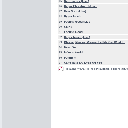
15
Screenager (Live)
16
Hyper Chondriac Music
17
New Born (Live)
18
Hyper Music
19
Feeling Good (Live)
20
Shine
21
Feeling Good
22
Hyper Music (Live)
23
Please, Please, Please, Let Me Get What I...
24
Dead Star
25
In Your World
26
Futurism
27
Can't Take My Eyes Off You
Предварительное прослушивание всего альб