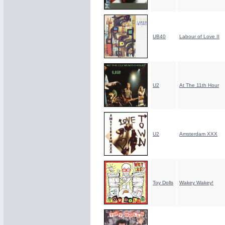
UB40
Labour of Love II
U2
At The 11th Hour
U2
Amsterdam XXX
Toy Dolls
Wakey Wakey!