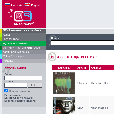
Русский
English
NEW! знакомства и любовь
жанры
Поиск
каталог mp3
музыка поколений
рейтинги, чарты и хиты 2026
расширенный поиск
CDonPC Dumper
РЕЛИЗЫ 1989 ГОДA | ВСЕГО: 418
помощь
Картинка
Артист
Альбом
АВТОРИЗАЦИЯ
Логин
Пароль
Ultravox
Three Into One
Запомнить меня
Регистрация
Быстрая регистрация
Восстановление пароля
UDO
Mean Machine