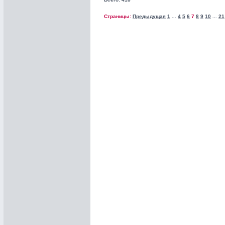
Страницы:
Предыдущая
1
4
5
6
7
8
9
10
21
...
...