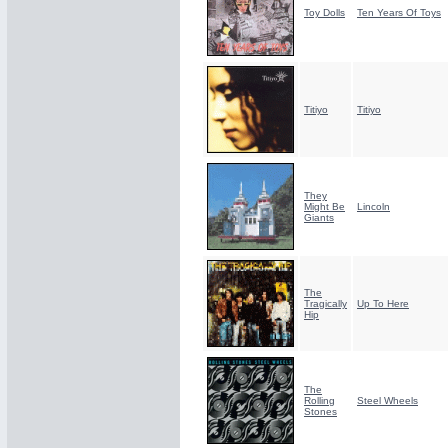
Toy Dolls
Ten Years Of Toys
Titiyo
Titiyo
They
Might Be
Lincoln
Giants
The
Tragically
Up To Here
Hip
The
Rolling
Steel Wheels
Stones