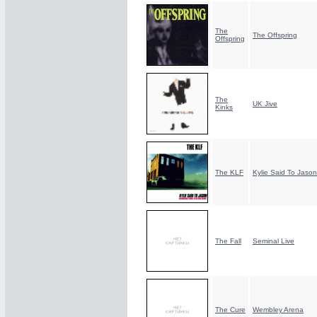
The
The Offspring
Offspring
The
UK Jive
Kinks
The KLF
Kylie Said To Jason
The Fall
Seminal Live
The Cure
Wembley Arena