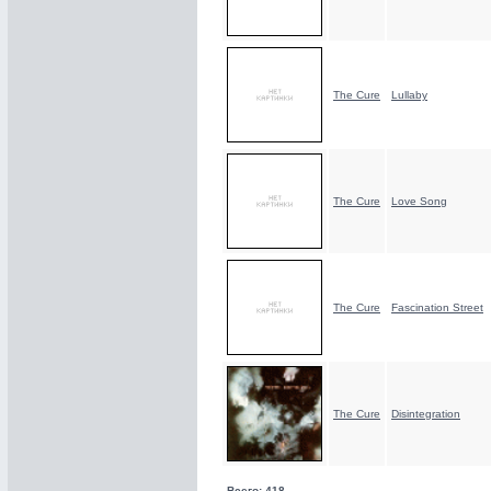
The Cure
Lullaby
The Cure
Love Song
The Cure
Fascination Street
The Cure
Disintegration
Всего: 418