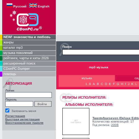
Русский
English
NEW! знакомства и любовь
жанры
Поиск
каталог mp3
музыка поколений
рейтинги, чарты и хиты 2026
расширенный поиск
mp3 музыка
CDonPC Dumper
помощь
музыка
са
АВТОРИЗАЦИЯ
1..9
A
B
C
D
E
F
G
H
I
J
K
L
Логин
РЕЛИЗЫ ИCПОЛНИТЕЛЯ:
Пароль
АЛЬБОМЫ ИСПОЛНИТЕЛЯ:
Запомнить меня
Регистрация
Twentyfourseven (Deluxe Editi
Быстрая регистрация
Количество композиций: 17
Восстановление пароля
Год релиза:
2008